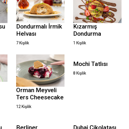
Dondurmalı İrmik
Kızarmış
su
Helvası
Dondurma
7 Kişilik
1 Kişilik
Mochi Tatlısı
8 Kişilik
Orman Meyveli
Ters Cheesecake
12 Kişilik
ı
Berliner
Dubai Çikolatası