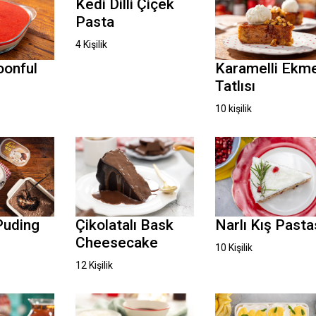
Kedi Dilli Çiçek
Pasta
4 Kişilik
oonful
Karamelli Ekm
Tatlısı
10 kişilik
Çikolatalı Bask
Narlı Kış Pasta
Puding
Cheesecake
10 Kişilik
12 Kişilik