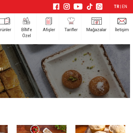
TR
|
EN
rünler
BİM’e
Afişler
Tarifler
Mağazalar
İletişim
Özel
ri