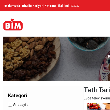
|
|
|
Hakkımızda
BİM’de Kariyer
Yatırımcı İlişkileri
S.S.S
B
Tatlı Tari
Kategori
Evde televizyonun
Anasayfa