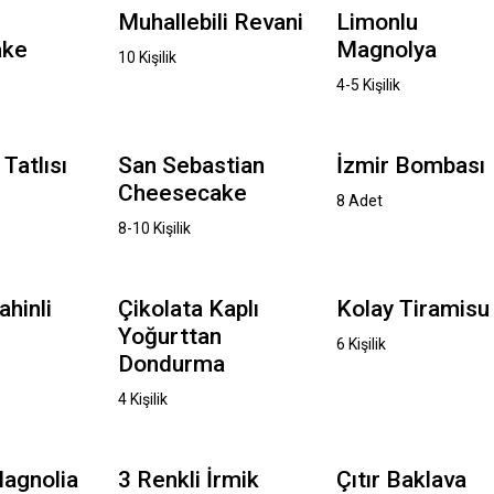
Muhallebili Revani
Limonlu
ake
Magnolya
10 Kişilik
4-5 Kişilik
Tatlısı
San Sebastian
İzmir Bombası
Cheesecake
8 Adet
8-10 Kişilik
ahinli
Çikolata Kaplı
Kolay Tiramisu
Yoğurttan
6 Kişilik
Dondurma
4 Kişilik
agnolia
3 Renkli İrmik
Çıtır Baklava