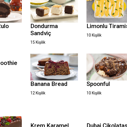
Dondurma
Rulo
Limonlu Tirami
Sandviç
10 Kişilik
15 Kişilik
moothie
Banana Bread
Spoonful
12 Kişilik
10 Kişilik
Krem Karamel
Dubai Çikolatas