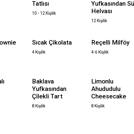
Tatlısı
Yufkasından Sü
Helvası
10 - 12 Kişilik
12 Kişilik
rownie
Sıcak Çikolata
Reçelli Milföy
4 Kişilik
4-6 Kişilik
lı
Baklava
Limonlu
Yufkasından
Ahududulu
Çilekli Tart
Cheesecake
8 Kişilik
8 Kişilik