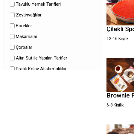
Tavuklu Yemek Tarifleri
Zeytinyağlılar
Börekler
Çilekli Sp
Makarnalar
12-16 Kişilik
Çorbalar
Altın Süt ile Yapılan Tarifler
Pratik Kolay Atıştırmalıklar
Restoran Yemekleri
Ana Yemekler
Brownie 
Salatalar
6-8 Kişilik
Tatlı Tarifleri
Ramazan Tarifleri
Etli Yemek Tarifleri