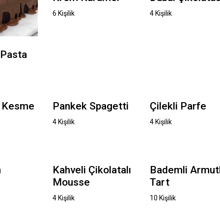
6 Kişilik
4 Kişilik
ı Pasta
ı Kesme
Pankek Spagetti
Çilekli Parfe
4 Kişilik
4 Kişilik
n
Kahveli Çikolatalı
Bademli Armut
Mousse
Tart
4 Kişilik
10 Kişilik