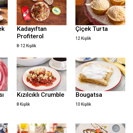
Çiçek Turta
ek
Kadayıftan
Profiterol
12 Kişilik
8-12 Kişilik
sı
Kızılcıklı Crumble
Bougatsa
8 Kişilik
10 Kişilik