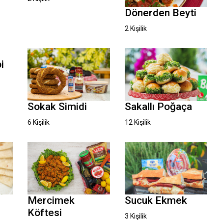
Dönerden Beyti
2 Kişilik
i
Sokak Simidi
Sakallı Poğaça
6 Kişilik
12 Kişilik
Mercimek
Sucuk Ekmek
Köftesi
3 Kişilik