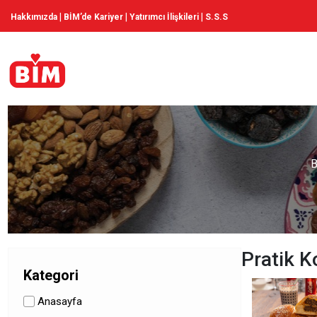
|
|
|
Hakkımızda
BİM’de Kariyer
Yatırımcı İlişkileri
S.S.S
B
Pratik K
Kategori
Anasayfa