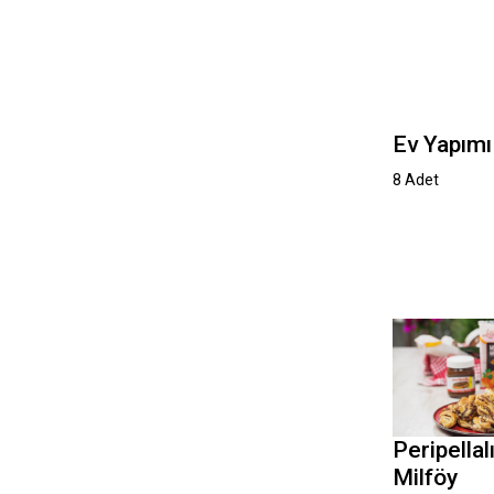
Ev Yapım
8 Adet
Peripellal
Milföy