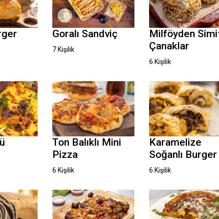
rger
Goralı Sandviç
Milföyden Simi
Çanaklar
7 Kişilik
6 Kişilik
lü
Ton Balıklı Mini
Karamelize
Pizza
Soğanlı Burger
6 Kişilik
6 Kişilik