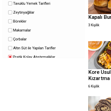
Tavuklu Yemek Tarifleri
Zeytinyağlılar
Kapalı Bu
Börekler
3 Kişilik
Makarnalar
Çorbalar
Altın Süt ile Yapılan Tarifler
Pratik Kolay Atıştırmalıklar
Restoran Yemekleri
Kore Usu
Ana Yemekler
Kızartma
Salatalar
6 Kişilik
Tatlı Tarifleri
Ramazan Tarifleri
Etli Yemek Tarifleri