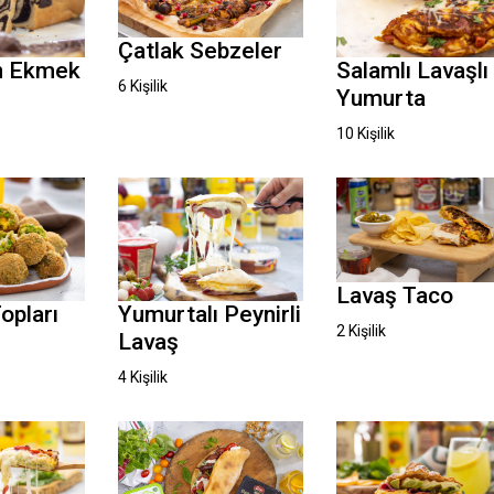
Çatlak Sebzeler
n Ekmek
Salamlı Lavaşlı
6 Kişilik
Yumurta
10 Kişilik
Lavaş Taco
Yumurtalı Peynirli
opları
2 Kişilik
Lavaş
4 Kişilik