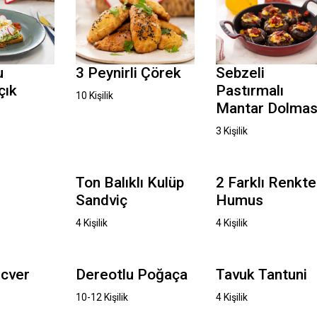
u
3 Peynirli Çörek
Sebzeli
çık
Pastırmalı
10 Kişilik
Mantar Dolmas
3 Kişilik
Ton Balıklı Kulüp
2 Farklı Renkte
Sandviç
Humus
4 Kişilik
4 Kişilik
cver
Dereotlu Poğaça
Tavuk Tantuni
10-12 Kişilik
4 Kişilik