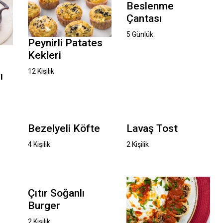
Beslenme
Çantası
5 Günlük
Peynirli Patates
Kekleri
12 Kişilik
ı
Bezelyeli Köfte
Lavaş Tost
4 Kişilik
2 Kişilik
Çıtır Soğanlı
Burger
2 Kişilik