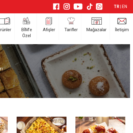
TR
|
EN
rünler
BİM’e
Afişler
Tarifler
Mağazalar
İletişim
Özel
ri