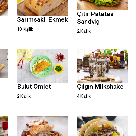
Çıtır Patates
Sarımsaklı Ekmek
Sandviç
10 Kişilik
2 Kişilik
Bulut Omlet
Çılgın Milkshake
2 Kişilik
4 Kişilik