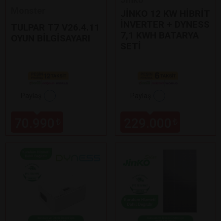
Monster
JİNKO 12 KW HİBRİT
İNVERTER + DYNESS
TULPAR T7 V26.4.11
7,1 KWH BATARYA
OYUN BİLGİSAYARI
SETİ
Paylaş
Paylaş
70.990
229.000
₺
₺