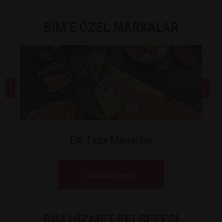
BİM’E ÖZEL MARKALAR
Etli Taze Mamüller
Markalarımız >
BİM HİZMET FELSEFESİ