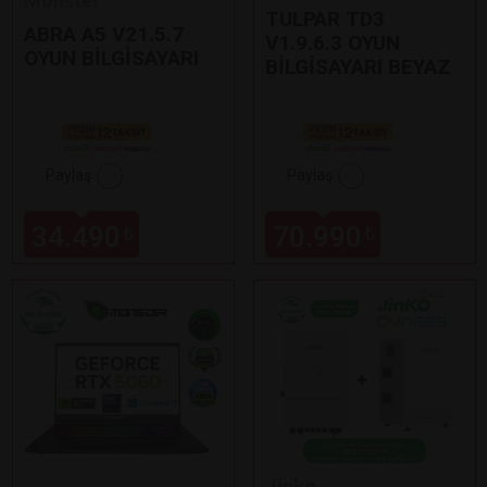
Monster
TULPAR TD3
ABRA A5 V21.5.7
V1.9.6.3 OYUN
OYUN BİLGİSAYARI
BİLGİSAYARI BEYAZ
Paylaş
Paylaş
34.490
70.990
₺
₺
Jinko