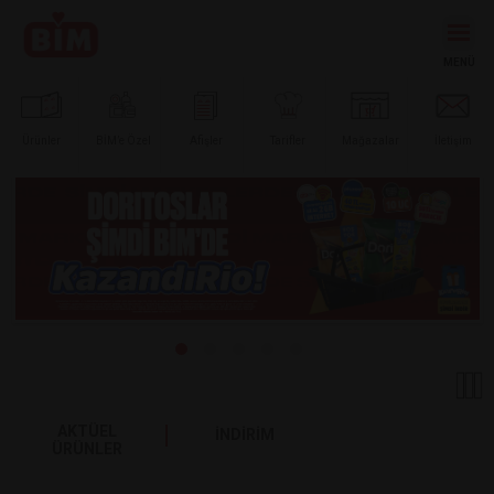
Ürünler
BİM’e
Özel
Afişler
Tarifler
Mağazalar
İletişim
AKTÜEL
İNDİRİM
ÜRÜNLER