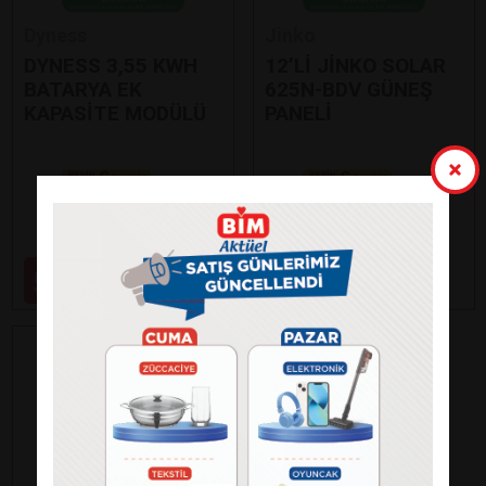
Dyness
Jinko
DYNESS 3,55 KWH
12’Lİ JİNKO SOLAR
BATARYA EK
625N-BDV GÜNEŞ
KAPASİTE MODÜLÜ
PANELİ
Paylaş
Paylaş
59.000
99.000
₺
₺