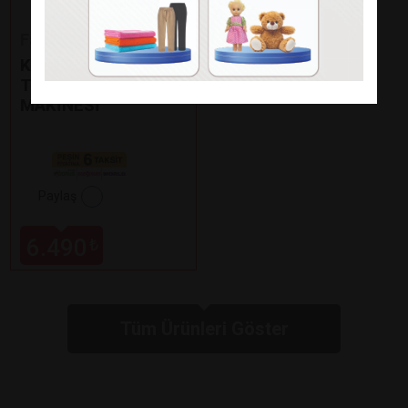
Fakir
KAAVE DUAL PRO
TÜRK KAHVE
MAKİNESİ
Paylaş
6.490
₺
Tüm Ürünleri Göster