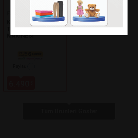
Fakir
KAAVE DUAL PRO
TÜRK KAHVE
MAKİNESİ
Paylaş
6.490
₺
Tüm Ürünleri Göster