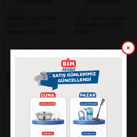
Dyness
Jinko
DYNESS 3,55 KWH
12’Lİ JİNKO SOLAR
BATARYA EK
625N-BDV GÜNEŞ
KAPASİTE MODÜLÜ
PANELİ
Paylaş
Paylaş
59.000
99.000
₺
₺