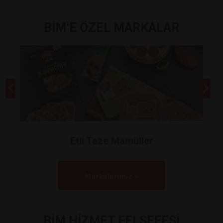
BİM’E ÖZEL MARKALAR
Etli Taze Mamüller
Markalarımız >
BİM HİZMET FELSEFESİ