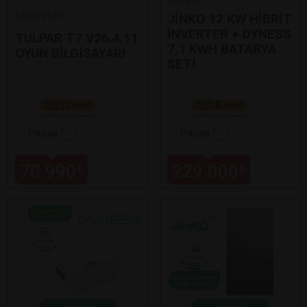
Monster
JİNKO 12 KW HİBRİT
İNVERTER + DYNESS
TULPAR T7 V26.4.11
7,1 KWH BATARYA
OYUN BİLGİSAYARI
SETİ
Paylaş
Paylaş
70.990
229.000
₺
₺