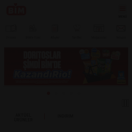
Ürünler
BİM’e
Özel
Afişler
Tarifler
Mağazalar
İletişim
AKTÜEL
İNDİRİM
ÜRÜNLER