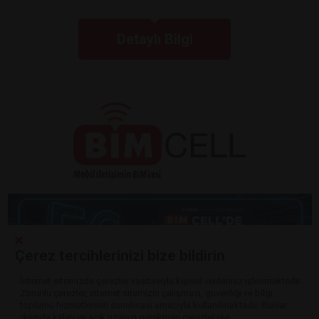
Detaylı Bilgi
Çerez tercihlerinizi bize bildirin
İnternet sitemizde çerezler vasıtasıyla kişisel verileriniz işlenmektedir.
Zorunlu çerezler, internet sitemizin çalışması, güvenliği ve bilgi
Detaylı Bilgi
toplumu hizmetlerinin sunulması amacıyla kullanılmaktadır. Bunlar
dışında kalan ve açık rızanızı gerektiren çerezler ise,