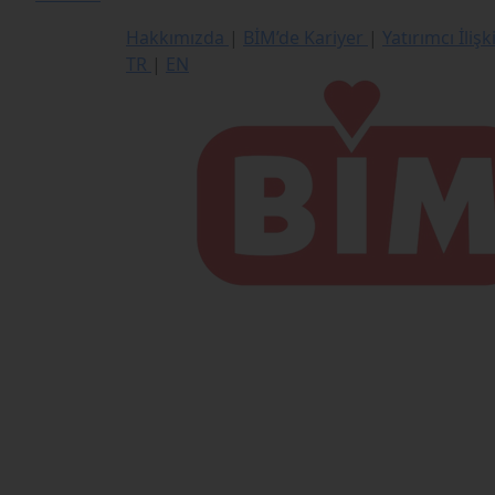
Hakkımızda
|
BİM’de Kariyer
|
Yatırımcı İlişk
TR
|
EN