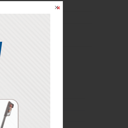
İndirim
24 Mart-31 Aralık
03 Haziran-24 Ağustos
01-07 Ağustos