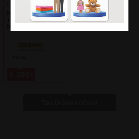
Fakir
KAAVE DUAL PRO
TÜRK KAHVE
MAKİNESİ
Paylaş
6.490
₺
Tüm Ürünleri Göster