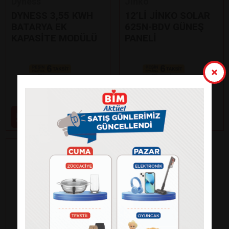
Dyness
Jinko
DYNESS 3,55 KWH
12’Lİ JİNKO SOLAR
BATARYA EK
625N-BDV GÜNEŞ
KAPASİTE MODÜLÜ
PANELİ
Paylaş
Paylaş
59.000
99.000
₺
₺