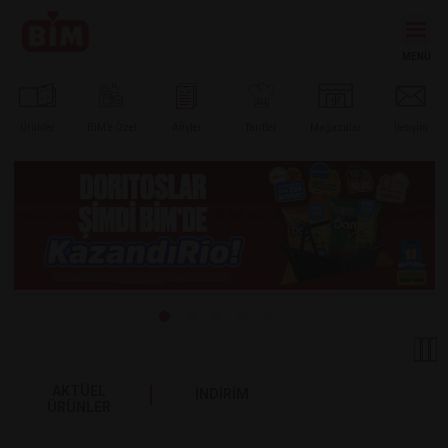
Ürünler
BİM’e
Özel
Afişler
Tarifler
Mağazalar
İletişim
AKTÜEL
İNDİRİM
ÜRÜNLER