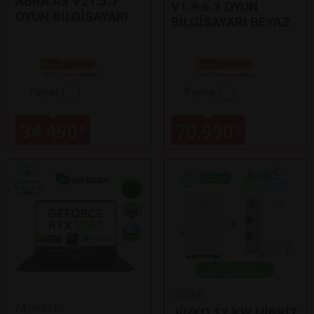
ABRA A5 V21.5.7
V1.9.6.3 OYUN
OYUN BİLGİSAYARI
BİLGİSAYARI BEYAZ
Paylaş
Paylaş
34.490
70.990
₺
₺
Jinko
Monster
JİNKO 12 KW HİBRİT