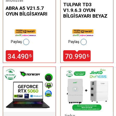
Monster
TULPAR TD3
ABRA A5 V21.5.7
V1.9.6.3 OYUN
OYUN BİLGİSAYARI
BİLGİSAYARI BEYAZ
Paylaş
Paylaş
34.490
70.990
₺
₺
Jinko