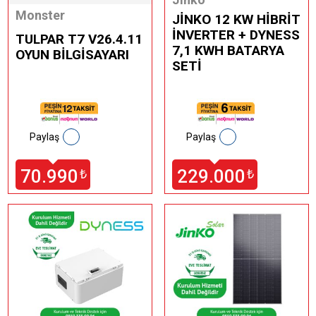
Monster
JİNKO 12 KW HİBRİT
İNVERTER + DYNESS
TULPAR T7 V26.4.11
7,1 KWH BATARYA
OYUN BİLGİSAYARI
SETİ
Paylaş
Paylaş
70.990
229.000
₺
₺