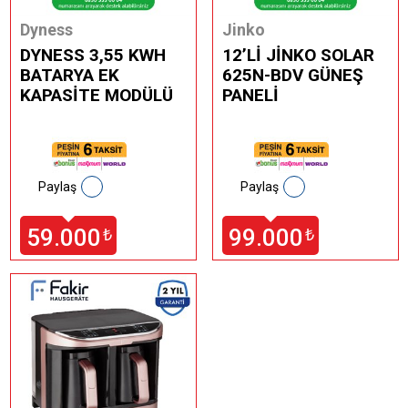
Dyness
Jinko
DYNESS 3,55 KWH
12’Lİ JİNKO SOLAR
BATARYA EK
625N-BDV GÜNEŞ
KAPASİTE MODÜLÜ
PANELİ
Paylaş
Paylaş
59.000
99.000
₺
₺