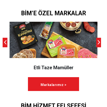
BİM’E ÖZEL MARKALAR
Etli Taze Mamüller
Markalarımız >
BİM HİZMET FELSEFESİ