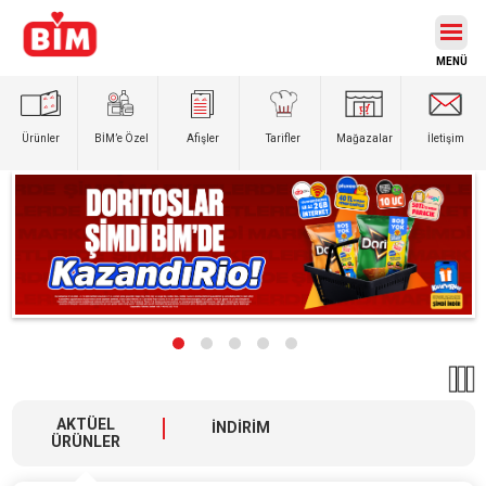
Ürünler
BİM’e
Özel
Afişler
Tarifler
Mağazalar
İletişim
AKTÜEL
İNDİRİM
ÜRÜNLER