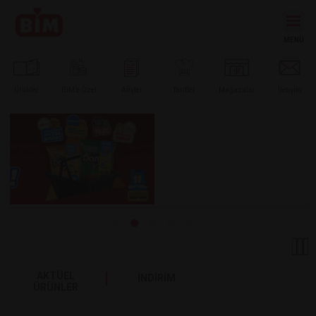
Ürünler
BİM’e
Özel
Afişler
Tarifler
Mağazalar
İletişim
AKTÜEL
İNDİRİM
ÜRÜNLER