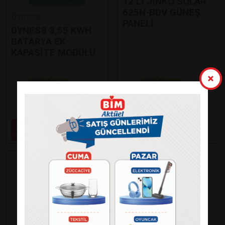
12’Lİ JİNKO SOLAR
625N-BDV GÜNEŞ
Dyness
PANELİ
DYNESS 3,55 KWH
BATARYA EK
KAPASİTE MODÜLÜ
Paylaş
Paylaş
99.000
59.000
₺
₺