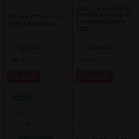
Monster
JİNKO 12 KW HİBRİT
İNVERTER + DYNESS
TULPAR T7 V26.4.11
7,1 KWH BATARYA
OYUN BİLGİSAYARI
SETİ
Paylaş
Paylaş
70.990
229.000
₺
₺
Jinko