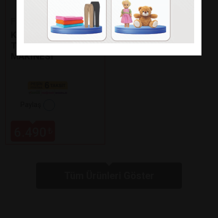
Fakir
KAAVE DUAL PRO
TÜRK KAHVE
MAKİNESİ
Paylaş
6.490
₺
Tüm Ürünleri Göster