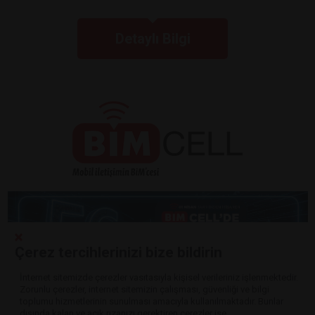
Detaylı Bilgi
Çerez tercihlerinizi bize bildirin
İnternet sitemizde çerezler vasıtasıyla kişisel verileriniz işlenmektedir.
Zorunlu çerezler, internet sitemizin çalışması, güvenliği ve bilgi
Detaylı Bilgi
toplumu hizmetlerinin sunulması amacıyla kullanılmaktadır. Bunlar
dışında kalan ve açık rızanızı gerektiren çerezler ise,