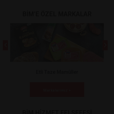
BİM’E ÖZEL MARKALAR
Etli Taze Mamüller
Markalarımız >
BİM HİZMET FELSEFESİ