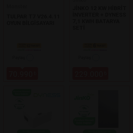
Monster
JİNKO 12 KW HİBRİT
İNVERTER + DYNESS
TULPAR T7 V26.4.11
7,1 KWH BATARYA
OYUN BİLGİSAYARI
SETİ
Paylaş
Paylaş
70.990
229.000
₺
₺