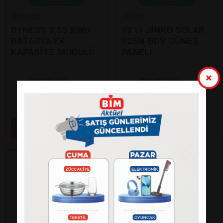
Dyness
Jinko
DYNESS 3,55 KWH
12’Lİ JİNKO SOLAR
BATARYA EK
625N-BDV GÜNEŞ
KAPASİTE MODÜLÜ
PANELİ
Paylaş
Paylaş
59.000
99.000
₺
₺