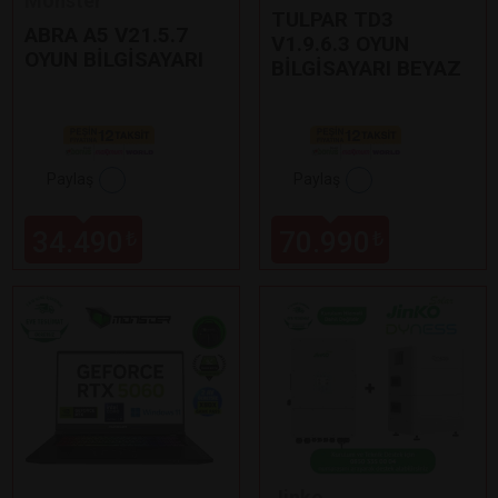
Monster
TULPAR TD3
ABRA A5 V21.5.7
V1.9.6.3 OYUN
OYUN BİLGİSAYARI
BİLGİSAYARI BEYAZ
Paylaş
Paylaş
34.490
70.990
₺
₺
Jinko