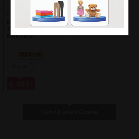
Fakir
KAAVE DUAL PRO
TÜRK KAHVE
MAKİNESİ
Paylaş
6.490
₺
Tüm Ürünleri Göster