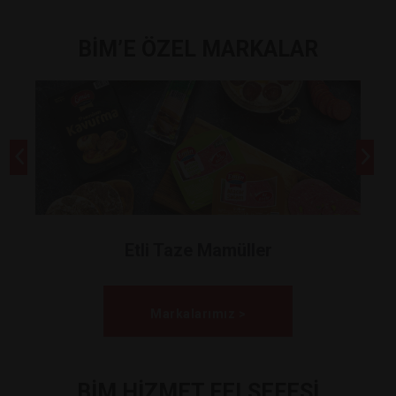
BİM’E ÖZEL MARKALAR
Etli Taze Mamüller
Markalarımız >
BİM HİZMET FELSEFESİ