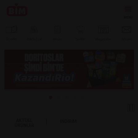
Ürünler
BİM’e
Özel
Afişler
Tarifler
Mağazalar
İletişim
AKTÜEL
İNDİRİM
ÜRÜNLER