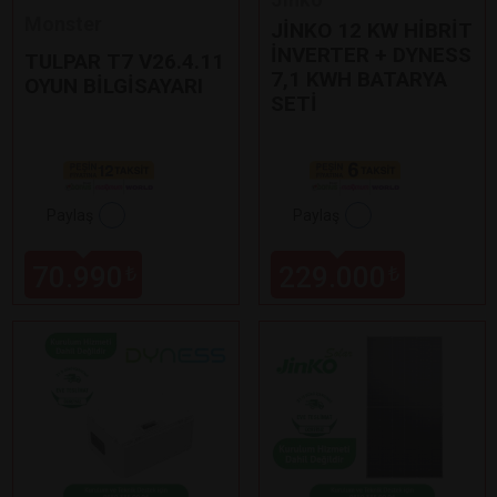
Monster
JİNKO 12 KW HİBRİT
İNVERTER + DYNESS
TULPAR T7 V26.4.11
7,1 KWH BATARYA
OYUN BİLGİSAYARI
SETİ
Paylaş
Paylaş
70.990
229.000
₺
₺