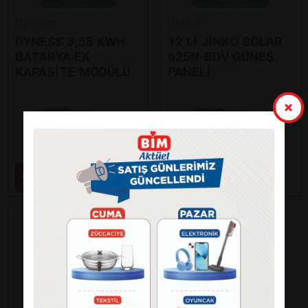
Dyness
Jinko
DYNESS 3,55 KWH
12’Lİ JİNKO SOLAR
BATARYA EK
625N-BDV GÜNEŞ
KAPASİTE MODÜLÜ
PANELİ
Paylaş
Paylaş
59.000
99.000
₺
₺