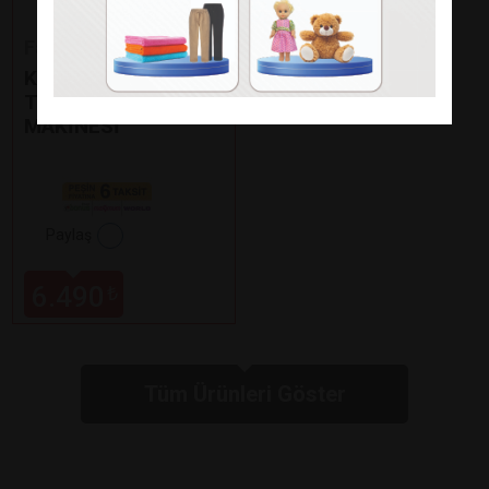
Fakir
KAAVE DUAL PRO
TÜRK KAHVE
MAKİNESİ
Paylaş
6.490
₺
Tüm Ürünleri Göster