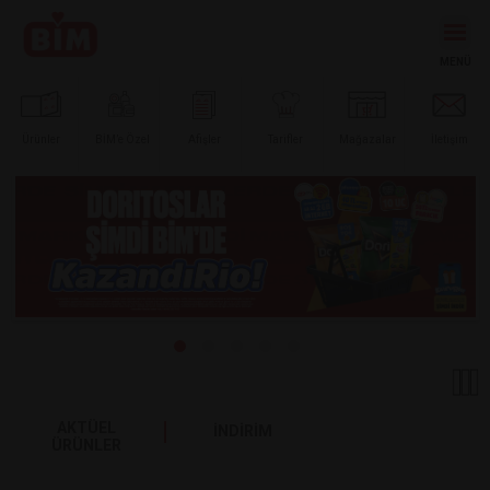
Ürünler
BİM’e
Özel
Afişler
Tarifler
Mağazalar
İletişim
AKTÜEL
İNDİRİM
ÜRÜNLER