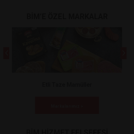
BİM’E ÖZEL MARKALAR
Etli Taze Mamüller
Markalarımız >
BİM HİZMET FELSEFESİ