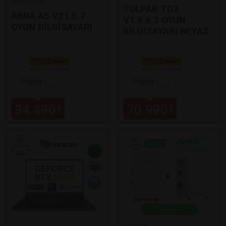
Monster
TULPAR TD3
ABRA A5 V21.5.7
V1.9.6.3 OYUN
OYUN BİLGİSAYARI
BİLGİSAYARI BEYAZ
Paylaş
Paylaş
34.490
70.990
₺
₺
Jinko