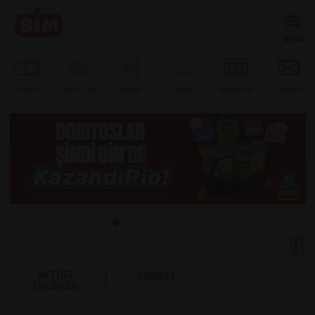
Ürünler
BİM’e
Özel
Afişler
Tarifler
Mağazalar
İletişim
AKTÜEL
İNDİRİM
ÜRÜNLER