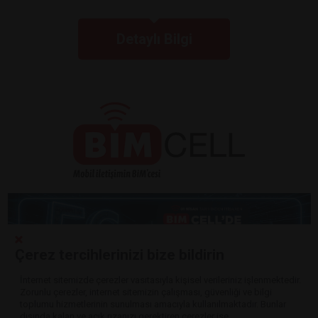
Detaylı Bilgi
Çerez tercihlerinizi bize bildirin
İnternet sitemizde çerezler vasıtasıyla kişisel verileriniz işlenmektedir.
Zorunlu çerezler, internet sitemizin çalışması, güvenliği ve bilgi
Detaylı Bilgi
toplumu hizmetlerinin sunulması amacıyla kullanılmaktadır. Bunlar
dışında kalan ve açık rızanızı gerektiren çerezler ise,