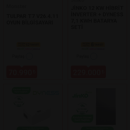
Monster
JİNKO 12 KW HİBRİT
İNVERTER + DYNESS
TULPAR T7 V26.4.11
7,1 KWH BATARYA
OYUN BİLGİSAYARI
SETİ
Paylaş
Paylaş
70.990
229.000
₺
₺