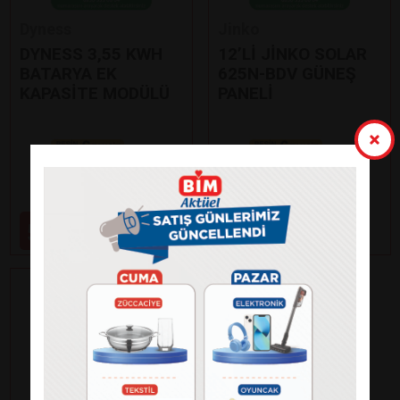
Dyness
Jinko
DYNESS 3,55 KWH
12’Lİ JİNKO SOLAR
BATARYA EK
625N-BDV GÜNEŞ
KAPASİTE MODÜLÜ
PANELİ
Paylaş
Paylaş
59.000
99.000
₺
₺