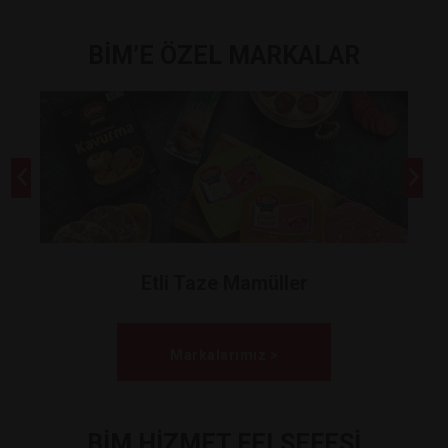
BİM’E ÖZEL MARKALAR
Etli Taze Mamüller
Markalarımız >
BİM HİZMET FELSEFESİ