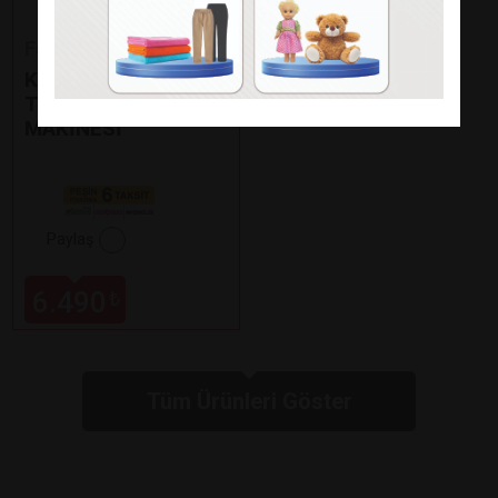
Fakir
KAAVE DUAL PRO
TÜRK KAHVE
MAKİNESİ
Paylaş
6.490
₺
Tüm Ürünleri Göster