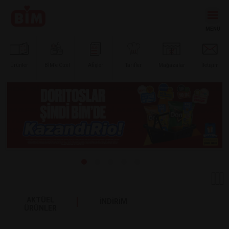
Ürünler
BİM’e
Özel
Afişler
Tarifler
Mağazalar
İletişim
AKTÜEL
İNDİRİM
ÜRÜNLER