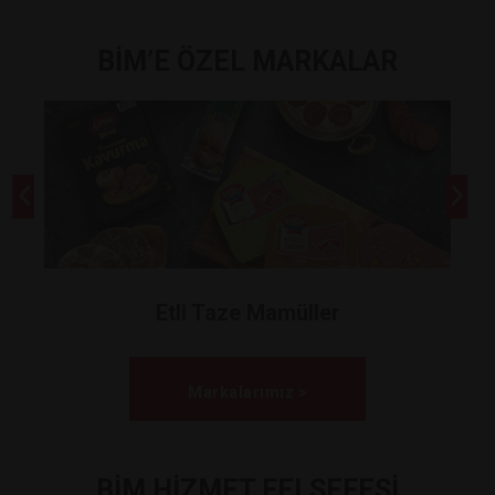
BİM’E ÖZEL MARKALAR
Etli Taze Mamüller
Markalarımız >
BİM HİZMET FELSEFESİ