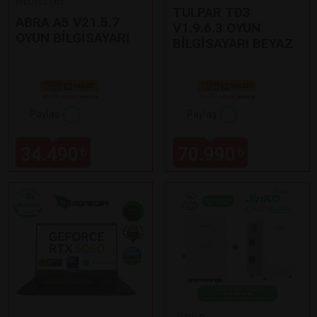
Monster
TULPAR TD3
ABRA A5 V21.5.7
V1.9.6.3 OYUN
OYUN BİLGİSAYARI
BİLGİSAYARI BEYAZ
Paylaş
Paylaş
34.490
70.990
₺
₺
Jinko