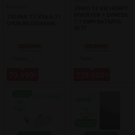
Monster
JİNKO 12 KW HİBRİT
İNVERTER + DYNESS
TULPAR T7 V26.4.11
7,1 KWH BATARYA
OYUN BİLGİSAYARI
SETİ
Paylaş
Paylaş
70.990
229.000
₺
₺