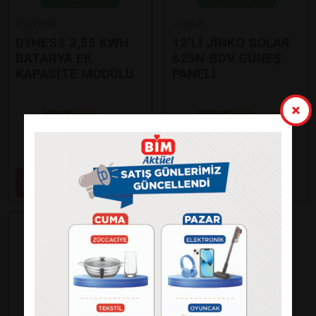
Dyness
Jinko
DYNESS 3,55 KWH
12’Lİ JİNKO SOLAR
BATARYA EK
625N-BDV GÜNEŞ
KAPASİTE MODÜLÜ
PANELİ
Paylaş
Paylaş
59.000
99.000
₺
₺