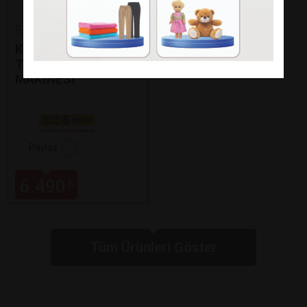
Fakir
KAAVE DUAL PRO
TÜRK KAHVE
MAKİNESİ
Paylaş
6.490
₺
Tüm Ürünleri Göster