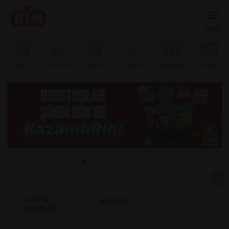
Ürünler
BİM’e
Özel
Afişler
Tarifler
Mağazalar
İletişim
AKTÜEL
İNDİRİM
ÜRÜNLER