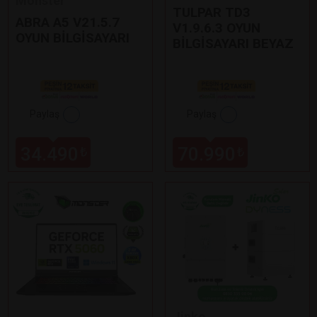
Monster
TULPAR TD3
ABRA A5 V21.5.7
V1.9.6.3 OYUN
OYUN BİLGİSAYARI
BİLGİSAYARI BEYAZ
Paylaş
Paylaş
34.490
70.990
₺
₺
Jinko