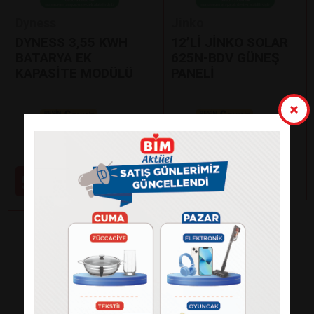
Dyness
Jinko
DYNESS 3,55 KWH
12’Lİ JİNKO SOLAR
BATARYA EK
625N-BDV GÜNEŞ
KAPASİTE MODÜLÜ
PANELİ
Paylaş
Paylaş
59.000
99.000
₺
₺