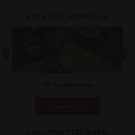
BİM’E ÖZEL MARKALAR
Etli Taze Mamüller
Markalarımız >
BİM HİZMET FELSEFESİ