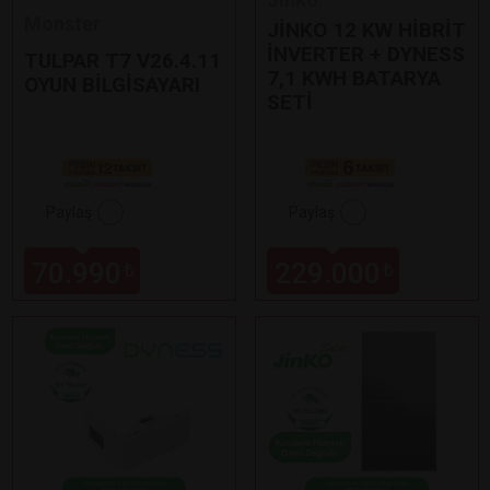
Monster
JİNKO 12 KW HİBRİT
İNVERTER + DYNESS
TULPAR T7 V26.4.11
7,1 KWH BATARYA
OYUN BİLGİSAYARI
SETİ
Paylaş
Paylaş
70.990
229.000
₺
₺