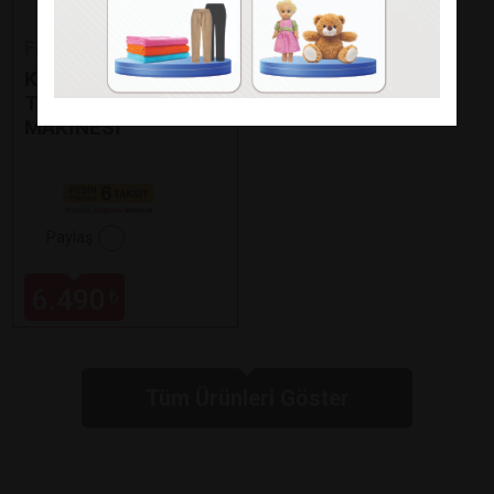
Fakir
KAAVE DUAL PRO
TÜRK KAHVE
MAKİNESİ
Paylaş
6.490
₺
Tüm Ürünleri Göster