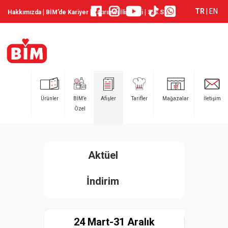
TR
|
EN
|
|
|
Hakkımızda
BİM’de Kariyer
Yatırımcı İlişkileri
S.S.S
Ürünler
BİM’e
Afişler
Tarifler
Mağazalar
İletişim
Özel
Aktüel
İndirim
24 Mart-31 Aralık