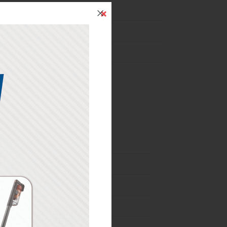
İndirim
24 Mart-31 Aralık
03 Haziran-24 Ağustos
01-07 Ağustos
02-31 Ağustos