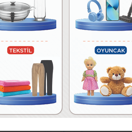
05 Ağustos Çarşamba
04 Ağustos Salı
09 Ağustos Pazar
07 Ağustos Cuma
11 Ağustos Salı
12 Ağustos Çarşamba
Tarifler
Mağazalar
İletişim