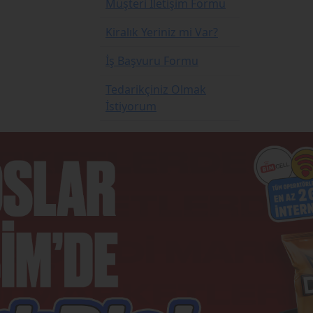
Müşteri İletişim Formu
Kiralık Yeriniz mi Var?
İş Başvuru Formu
Tedarikçiniz Olmak
İstiyorum