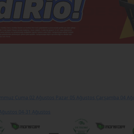
emmuz Cuma
02 Ağustos Pazar
05 Ağustos Çarşamba
04 Ağu
 Ağustos
04-31 Ağustos