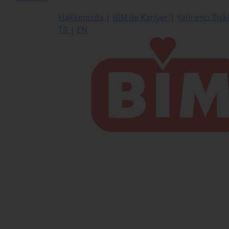
Hakkımızda
|
BİM’de Kariyer
|
Yatırımcı İlişk
TR
|
EN