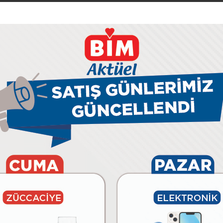
09 Ağustos Pazar
11 Ağustos Salı
12 Ağustos Çarşamba
BİM’e
Özel
Afişler
Aktüel
29 Temmuz Çarşamba
28 Temmuz Salı
31 Temmuz Cuma
02 Ağustos Pazar