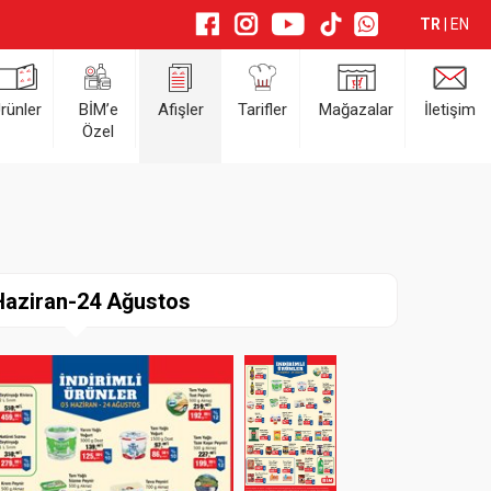
TR
|
EN
rünler
BİM’e
Afişler
Tarifler
Mağazalar
İletişim
Özel
Haziran-24 Ağustos