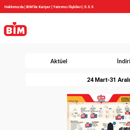
|
|
|
Hakkımızda
BİM’de Kariyer
Yatırımcı İlişkileri
S.S.S
Aktüel
İndi
24 Mart-31 Aral
Paylaş
İndir