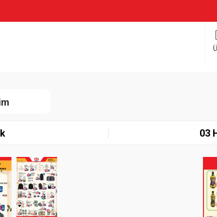
Ü
rim
ık
03 
Paylaş
İndir