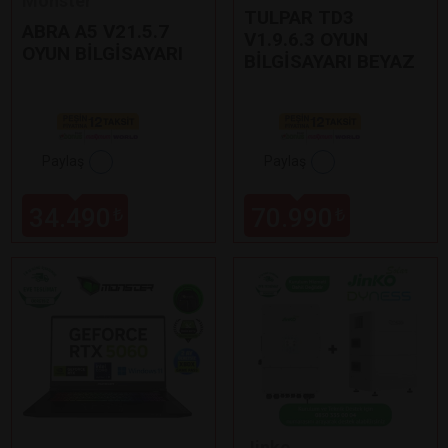
Monster
TULPAR TD3
ABRA A5 V21.5.7
V1.9.6.3 OYUN
OYUN BİLGİSAYARI
BİLGİSAYARI BEYAZ
Paylaş
Paylaş
34.490
70.990
₺
₺
Jinko