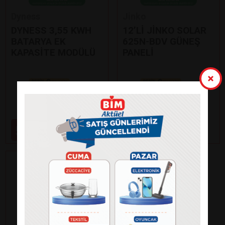
Dyness
Jinko
DYNESS 3,55 KWH
12’Lİ JİNKO SOLAR
BATARYA EK
625N-BDV GÜNEŞ
KAPASİTE MODÜLÜ
PANELİ
Paylaş
Paylaş
59.000
99.000
₺
₺