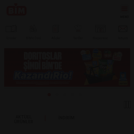
Ürünler
BİM’e
Özel
Afişler
Tarifler
Mağazalar
İletişim
AKTÜEL
İNDİRİM
ÜRÜNLER