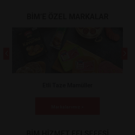
BİM’E ÖZEL MARKALAR
Etli Taze Mamüller
Markalarımız >
BİM HİZMET FELSEFESİ