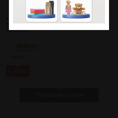
Fakir
KAAVE DUAL PRO
TÜRK KAHVE
MAKİNESİ
Paylaş
6.490
₺
Tüm Ürünleri Göster