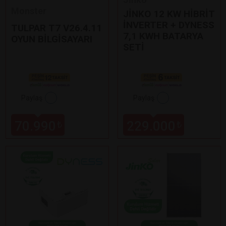
Monster
JİNKO 12 KW HİBRİT
İNVERTER + DYNESS
TULPAR T7 V26.4.11
7,1 KWH BATARYA
OYUN BİLGİSAYARI
SETİ
Paylaş
Paylaş
70.990
229.000
₺
₺