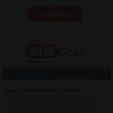
Detaylı Bilgi
Çerez tercihlerinizi bize bildirin
İnternet sitemizde çerezler vasıtasıyla kişisel verileriniz işlenmektedir.
Zorunlu çerezler, internet sitemizin çalışması, güvenliği ve bilgi
Detaylı Bilgi
toplumu hizmetlerinin sunulması amacıyla kullanılmaktadır. Bunlar
dışında kalan ve açık rızanızı gerektiren çerezler ise,