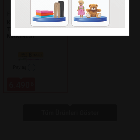
Fakir
KAAVE DUAL PRO
TÜRK KAHVE
MAKİNESİ
Paylaş
6.490
₺
Tüm Ürünleri Göster