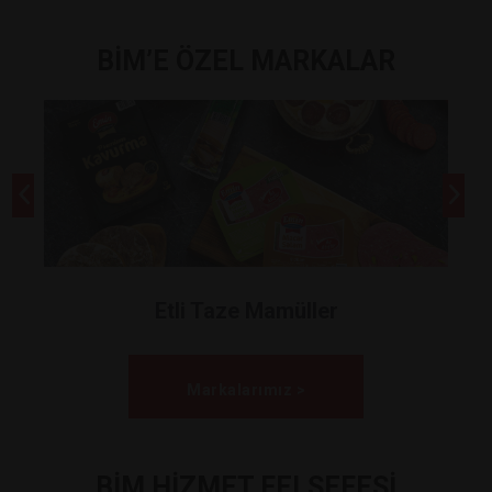
BİM’E ÖZEL MARKALAR
Etli Taze Mamüller
Markalarımız >
BİM HİZMET FELSEFESİ