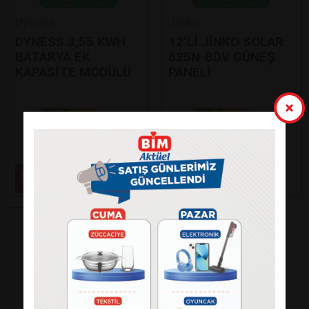
Dyness
Jinko
DYNESS 3,55 KWH
12’Lİ JİNKO SOLAR
BATARYA EK
625N-BDV GÜNEŞ
KAPASİTE MODÜLÜ
PANELİ
Paylaş
Paylaş
59.000
99.000
₺
₺