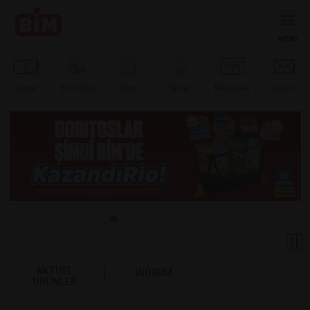
Ürünler
BİM’e
Özel
Afişler
Tarifler
Mağazalar
İletişim
AKTÜEL
İNDİRİM
ÜRÜNLER