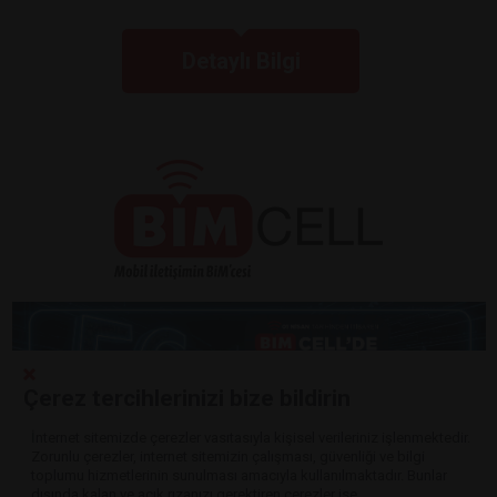
Detaylı Bilgi
Çerez tercihlerinizi bize bildirin
İnternet sitemizde çerezler vasıtasıyla kişisel verileriniz işlenmektedir.
Zorunlu çerezler, internet sitemizin çalışması, güvenliği ve bilgi
Detaylı Bilgi
toplumu hizmetlerinin sunulması amacıyla kullanılmaktadır. Bunlar
dışında kalan ve açık rızanızı gerektiren çerezler ise,