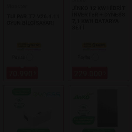
Monster
JİNKO 12 KW HİBRİT
İNVERTER + DYNESS
TULPAR T7 V26.4.11
7,1 KWH BATARYA
OYUN BİLGİSAYARI
SETİ
Paylaş
Paylaş
70.990
229.000
₺
₺