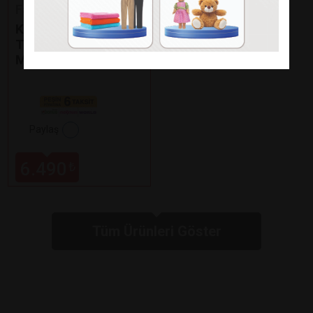
Fakir
KAAVE DUAL PRO
TÜRK KAHVE
MAKİNESİ
Paylaş
6.490
₺
Tüm Ürünleri Göster