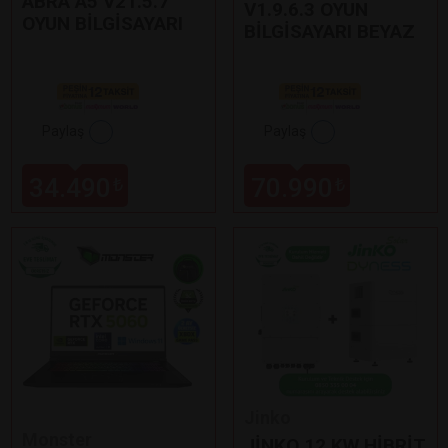
ABRA A5 V21.5.7
V1.9.6.3 OYUN
OYUN BİLGİSAYARI
BİLGİSAYARI BEYAZ
Paylaş
Paylaş
34.490
70.990
₺
₺
Jinko
Monster
JİNKO 12 KW HİBRİT