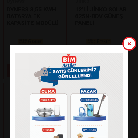
Dyness
Jinko
DYNESS 3,55 KWH
12’Lİ JİNKO SOLAR
BATARYA EK
625N-BDV GÜNEŞ
KAPASİTE MODÜLÜ
PANELİ
Paylaş
Paylaş
59.000
99.000
₺
₺