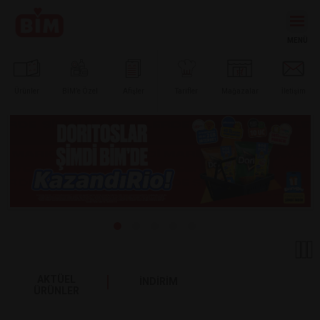
Ürünler
BİM’e
Özel
Afişler
Tarifler
Mağazalar
İletişim
AKTÜEL
İNDİRİM
ÜRÜNLER