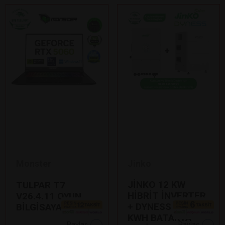
Monster
Jinko
JİNKO 12 KW
TULPAR T7
HİBRİT İNVERTER
V26.4.11 OYUN
+ DYNESS 7,1
BİLGİSAYARI
KWH BATARYA
Paylaş
Paylaş