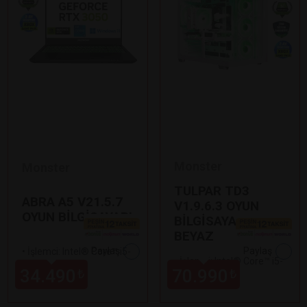
Monster
Monster
TULPAR TD3
ABRA A5 V21.5.7
V1.9.6.3 OYUN
OYUN BİLGİSAYARI
BİLGİSAYARI
BEYAZ
Paylaş
Paylaş
•
İşlemci: Intel® Core™ i5-
•
İşlemci: Intel® Core™ i5-
12450H
34.490
70.990
₺
₺
14400F