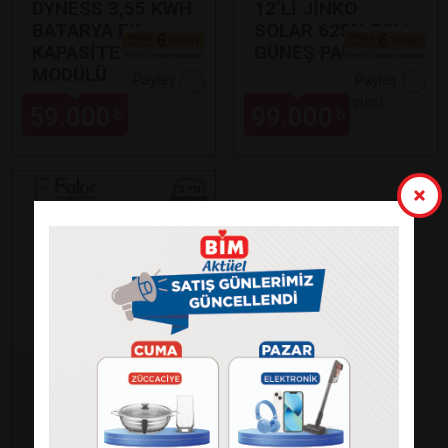
DYNESS 3,55 KWH
12’Lİ JİNKO
BATARYA EK
SOLAR 625N-BDV
KAPASİTE
GÜNEŞ PANELİ
MODÜLÜ
Paylaş
Paylaş
•
625 Watt çıkış gücü
59.000
99.000
₺
₺