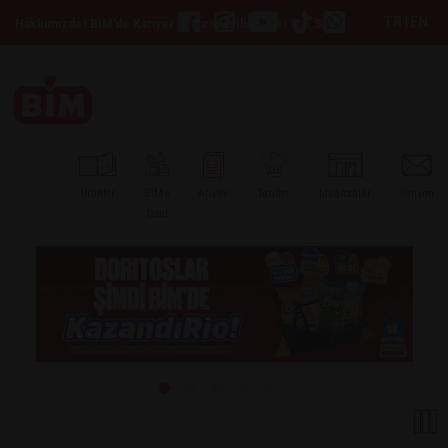
TR
|
EN
|
|
|
Hakkımızda
BİM’de Kariyer
Yatırımcı İlişkileri
S.S.S
Ürünler
BİM’e
Afişler
Tarifler
Mağazalar
İletişim
Özel