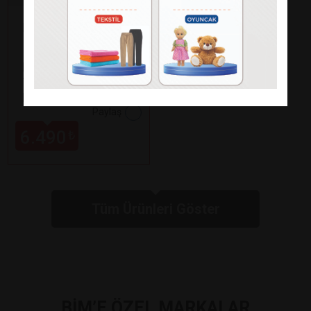
Fakir
KAAVE DUAL PRO
TÜRK KAHVE
MAKİNESİ
Paylaş
6.490
₺
Tüm Ürünleri Göster
BİM’E ÖZEL MARKALAR