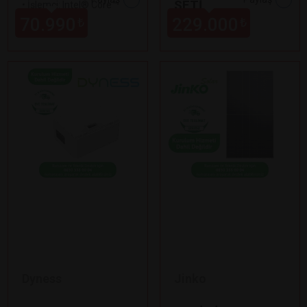
SETİ
•
İşlemci: Intel® Core™
Ultra 9 185H
70.990
229.000
₺
₺
Dyness
Jinko