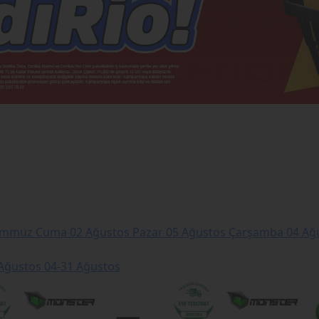
emmuz Cuma
02 Ağustos Pazar
05 Ağustos Çarşamba
04 Ağu
 Ağustos
04-31 Ağustos