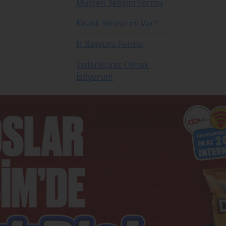
Müşteri İletişim Formu
Kiralık Yeriniz mi Var?
İş Başvuru Formu
Tedarikçiniz Olmak
İstiyorum