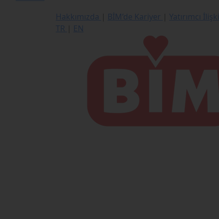
Hakkımızda
|
BİM’de Kariyer
|
Yatırımcı İlişk
TR
|
EN