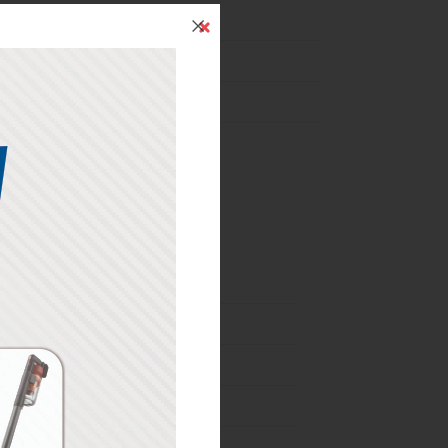
İndirim
24 Mart-31 Aralık
03 Haziran-24 Ağustos
01-07 Ağustos
02-31 Ağustos