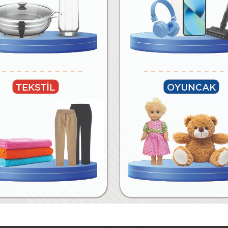
05 Ağustos Çarşamba
04 Ağustos Salı
09 Ağustos Pazar
07 Ağustos Cuma
12 Ağustos Çarşamba
11 Ağustos Salı
Tarifler
Mağazalar
İletişim