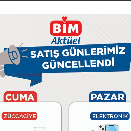
09 Ağustos Pazar
11 Ağustos Salı
12 Ağustos Çarşamba
BİM’e
Özel
Afişler
Aktüel
29 Temmuz Çarşamba
28 Temmuz Salı
31 Temmuz Cuma
02 Ağustos Pazar