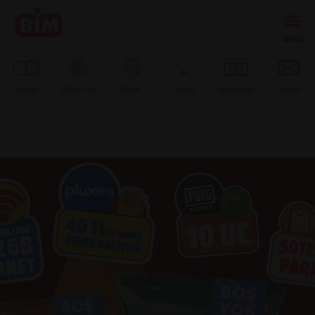
Ürünler
BİM’e
Özel
Afişler
Tarifler
Mağazalar
İletişim