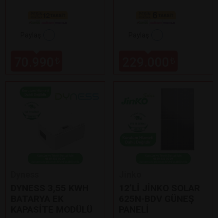
Paylaş
Paylaş
70.990
229.000
₺
₺
Dyness
Jinko
DYNESS 3,55 KWH
12’Lİ JİNKO SOLAR
BATARYA EK
625N-BDV GÜNEŞ
KAPASİTE MODÜLÜ
PANELİ