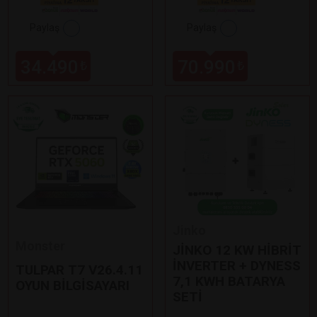
Paylaş
Paylaş
34.490
70.990
₺
₺
Jinko
Monster
JİNKO 12 KW HİBRİT
İNVERTER + DYNESS
TULPAR T7 V26.4.11
7,1 KWH BATARYA
OYUN BİLGİSAYARI
SETİ