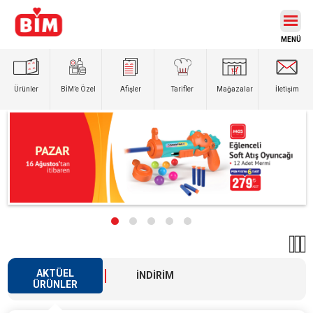
Ürünler
BİM’e
Özel
Afişler
Tarifler
Mağazalar
İletişim
AKTÜEL
İNDİRİM
ÜRÜNLER