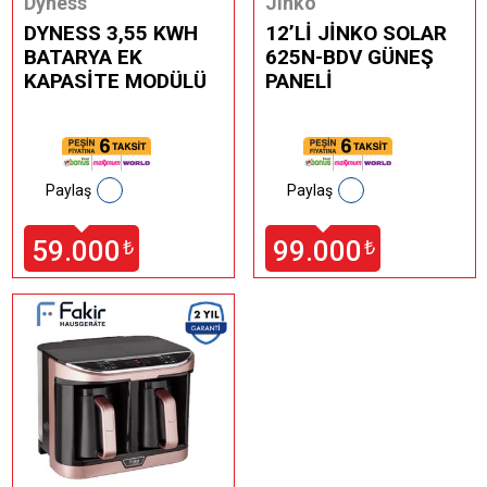
Dyness
Jinko
DYNESS 3,55 KWH
12’Lİ JİNKO SOLAR
BATARYA EK
625N-BDV GÜNEŞ
KAPASİTE MODÜLÜ
PANELİ
Paylaş
Paylaş
59.000
99.000
₺
₺