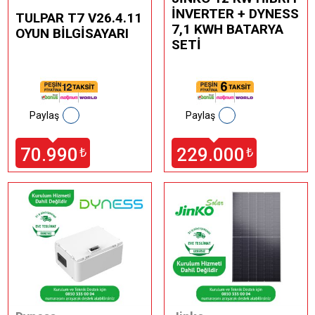
İNVERTER + DYNESS
TULPAR T7 V26.4.11
7,1 KWH BATARYA
OYUN BİLGİSAYARI
SETİ
Paylaş
Paylaş
70.990
229.000
₺
₺