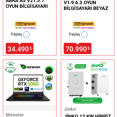
ABRA A5 V21.5.7
V1.9.6.3 OYUN
OYUN BİLGİSAYARI
BİLGİSAYARI BEYAZ
Paylaş
Paylaş
34.490
70.990
₺
₺
Jinko
Monster
JİNKO 12 KW HİBRİT