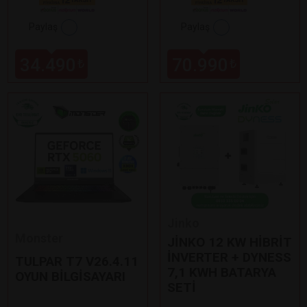
Paylaş
Paylaş
34.490
70.990
₺
₺
Jinko
Monster
JİNKO 12 KW HİBRİT
İNVERTER + DYNESS
TULPAR T7 V26.4.11
7,1 KWH BATARYA
OYUN BİLGİSAYARI
SETİ