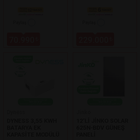
Paylaş
Paylaş
70.990
229.000
₺
₺
Dyness
Jinko
DYNESS 3,55 KWH
12’Lİ JİNKO SOLAR
BATARYA EK
625N-BDV GÜNEŞ
KAPASİTE MODÜLÜ
PANELİ