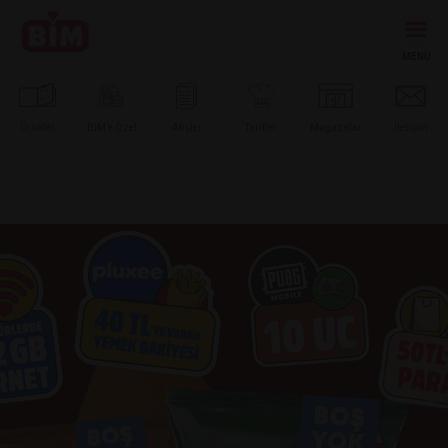
Ürünler
BİM’e
Özel
Afişler
Tarifler
Mağazalar
İletişim