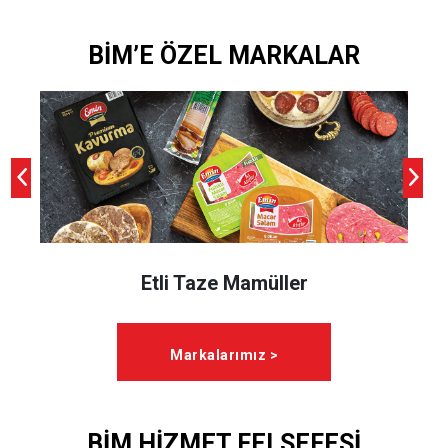
BİM’E ÖZEL MARKALAR
Etli Taze Mamüller
Markalarımız >
BİM HİZMET FELSEFESİ