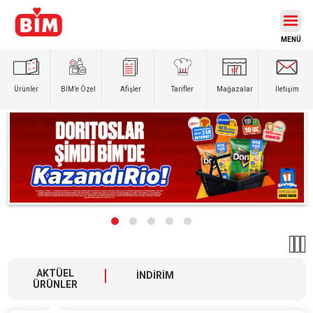
Ürünler
BİM’e
Özel
Afişler
Tarifler
Mağazalar
İletişim
AKTÜEL
İNDİRİM
ÜRÜNLER