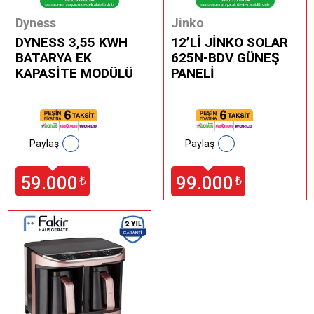
Dyness
Jinko
DYNESS 3,55 KWH
12’Lİ JİNKO SOLAR
BATARYA EK
625N-BDV GÜNEŞ
KAPASİTE MODÜLÜ
PANELİ
Paylaş
Paylaş
59.000
99.000
₺
₺