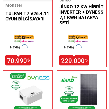
Monster
JİNKO 12 KW HİBRİT
İNVERTER + DYNESS
TULPAR T7 V26.4.11
7,1 KWH BATARYA
OYUN BİLGİSAYARI
SETİ
Paylaş
Paylaş
70.990
229.000
₺
₺