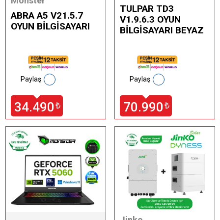
Monster
TULPAR TD3
ABRA A5 V21.5.7
V1.9.6.3 OYUN
OYUN BİLGİSAYARI
BİLGİSAYARI BEYAZ
Paylaş
Paylaş
34.490
70.990
₺
₺
Jinko