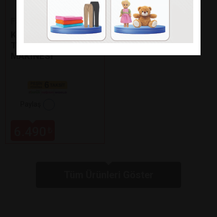
Fakir
KAAVE DUAL PRO
TÜRK KAHVE
MAKİNESİ
Paylaş
6.490
₺
Tüm Ürünleri Göster