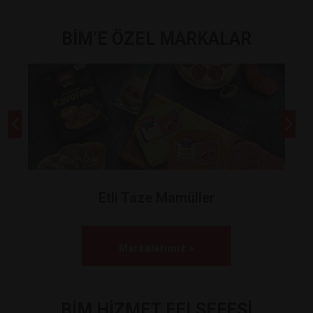
BİM’E ÖZEL MARKALAR
Etli Taze Mamüller
Markalarımız >
BİM HİZMET FELSEFESİ