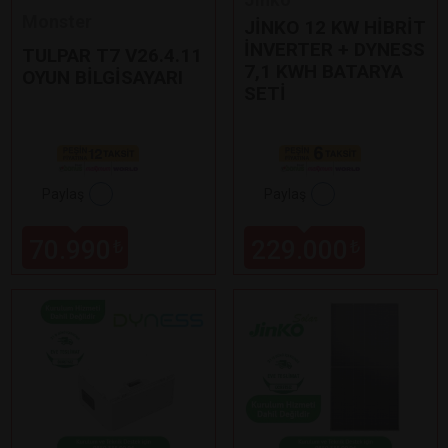
Monster
JİNKO 12 KW HİBRİT
İNVERTER + DYNESS
TULPAR T7 V26.4.11
7,1 KWH BATARYA
OYUN BİLGİSAYARI
SETİ
Paylaş
Paylaş
70.990
229.000
₺
₺