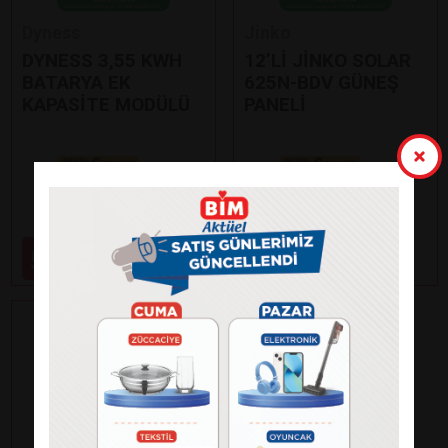
Dyness
Jinko
DYNESS 3,55 KWH
12’Lİ JİNKO SOLAR
BATARYA EK
625N-BDV GÜNEŞ
KAPASİTE MODÜLÜ
PANELİ
Paylaş
Paylaş
59.000
99.000
₺
₺