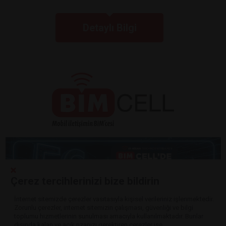
Detaylı Bilgi
Çerez tercihlerinizi bize bildirin
İnternet sitemizde çerezler vasıtasıyla kişisel verileriniz işlenmektedir.
Zorunlu çerezler, internet sitemizin çalışması, güvenliği ve bilgi
Detaylı Bilgi
toplumu hizmetlerinin sunulması amacıyla kullanılmaktadır. Bunlar
dışında kalan ve açık rızanızı gerektiren çerezler ise,