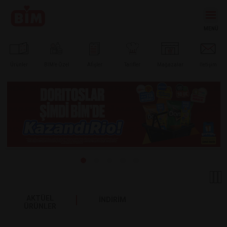
Ürünler
BİM’e
Özel
Afişler
Tarifler
Mağazalar
İletişim
AKTÜEL
İNDİRİM
ÜRÜNLER