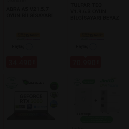
Monster
TULPAR TD3
ABRA A5 V21.5.7
V1.9.6.3 OYUN
OYUN BİLGİSAYARI
BİLGİSAYARI BEYAZ
Paylaş
Paylaş
34.490
70.990
₺
₺
Jinko