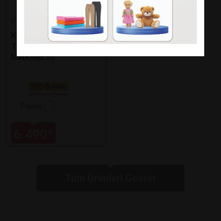
Fakir
KAAVE DUAL PRO
TÜRK KAHVE
MAKİNESİ
Paylaş
6.490
₺
Tüm Ürünleri Göster