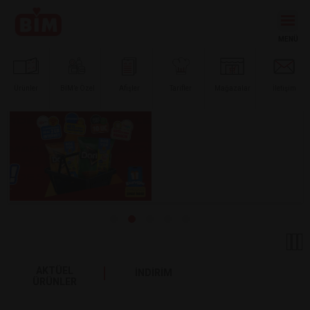
Ürünler
BİM’e
Özel
Afişler
Tarifler
Mağazalar
İletişim
AKTÜEL
İNDİRİM
ÜRÜNLER