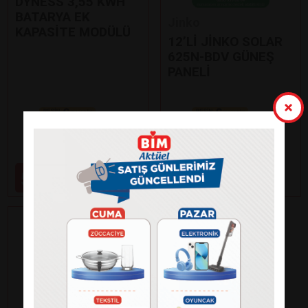
DYNESS 3,55 KWH
BATARYA EK
Jinko
KAPASİTE MODÜLÜ
12’Lİ JİNKO SOLAR
625N-BDV GÜNEŞ
PANELİ
Paylaş
Paylaş
59.000
99.000
₺
₺