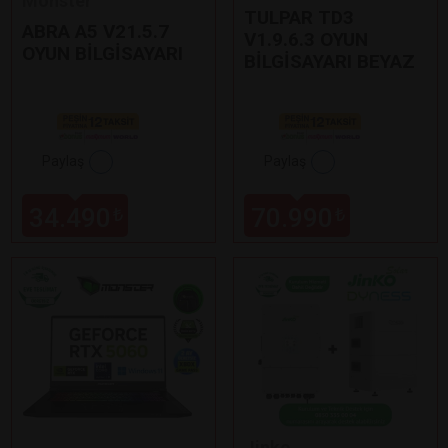
Monster
TULPAR TD3
ABRA A5 V21.5.7
V1.9.6.3 OYUN
OYUN BİLGİSAYARI
BİLGİSAYARI BEYAZ
Paylaş
Paylaş
34.490
70.990
₺
₺
Jinko