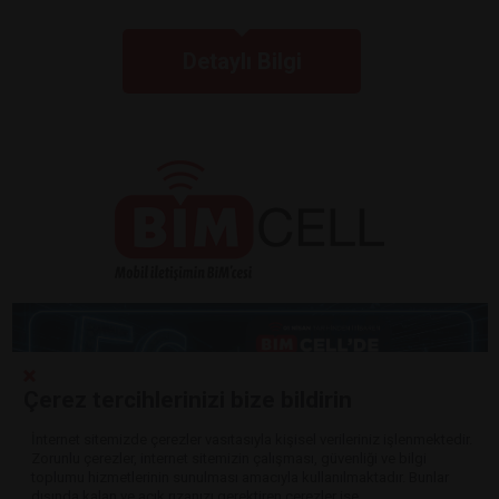
Detaylı Bilgi
Çerez tercihlerinizi bize bildirin
İnternet sitemizde çerezler vasıtasıyla kişisel verileriniz işlenmektedir.
Zorunlu çerezler, internet sitemizin çalışması, güvenliği ve bilgi
Detaylı Bilgi
toplumu hizmetlerinin sunulması amacıyla kullanılmaktadır. Bunlar
dışında kalan ve açık rızanızı gerektiren çerezler ise,