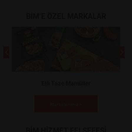
BİM’E ÖZEL MARKALAR
Etli Taze Mamüller
Markalarımız >
BİM HİZMET FELSEFESİ