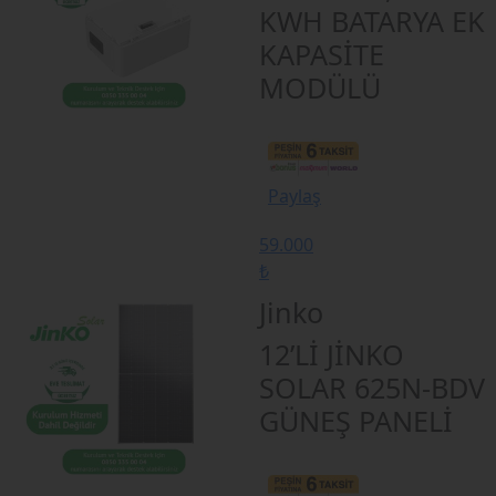
KWH BATARYA EK
KAPASİTE
MODÜLÜ
Paylaş
59.000
₺
Jinko
12’Lİ JİNKO
SOLAR 625N-BDV
GÜNEŞ PANELİ