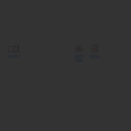
Ürünler
BİM’e
Afişler
Özel