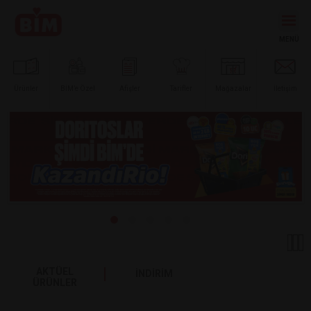
Ürünler
BİM’e
Özel
Afişler
Tarifler
Mağazalar
İletişim
AKTÜEL
İNDİRİM
ÜRÜNLER