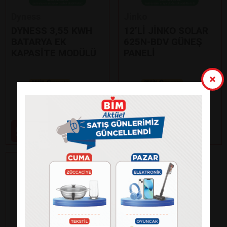
Dyness
Jinko
DYNESS 3,55 KWH
12’Lİ JİNKO SOLAR
BATARYA EK
625N-BDV GÜNEŞ
KAPASİTE MODÜLÜ
PANELİ
Paylaş
Paylaş
59.000
99.000
₺
₺