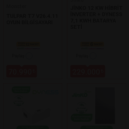
Monster
JİNKO 12 KW HİBRİT
İNVERTER + DYNESS
TULPAR T7 V26.4.11
7,1 KWH BATARYA
OYUN BİLGİSAYARI
SETİ
Paylaş
Paylaş
70.990
229.000
₺
₺