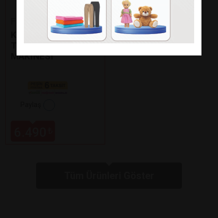
Fakir
KAAVE DUAL PRO
TÜRK KAHVE
MAKİNESİ
Paylaş
6.490
₺
Tüm Ürünleri Göster