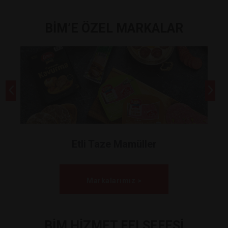
BİM’E ÖZEL MARKALAR
Etli Taze Mamüller
Markalarımız >
BİM HİZMET FELSEFESİ