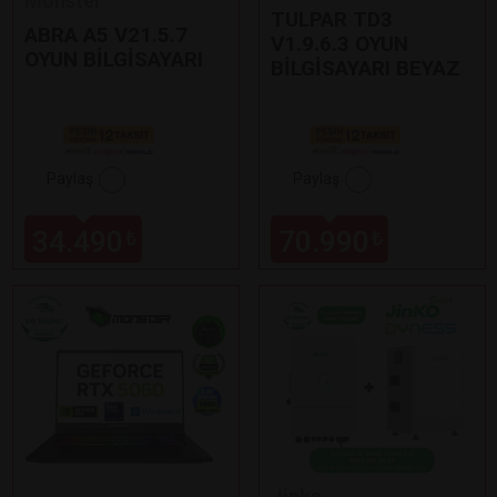
Monster
TULPAR TD3
ABRA A5 V21.5.7
V1.9.6.3 OYUN
OYUN BİLGİSAYARI
BİLGİSAYARI BEYAZ
Paylaş
Paylaş
34.490
70.990
₺
₺
Jinko