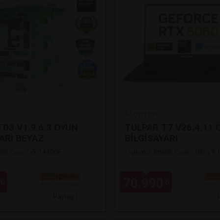
Monster
D3 V1.9.6.3 OYUN
TULPAR T7 V26.4.11 
ARI BEYAZ
BİLGİSAYARI
tel® Core™ i5-14400F
•
İşlemci: Intel® Core™ Ultra 9
70.990
₺
₺
Paylaş