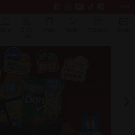
TR
|
EN
rünler
BİM’e
Afişler
Tarifler
Mağazalar
İletişim
Özel