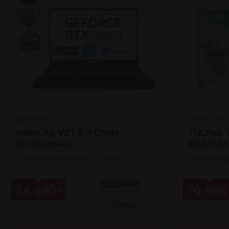
Monster
Monster
ABRA A5 V21.5.7 OYUN
TULPAR T
BİLGİSAYARI
BİLGİSAY
•
İşlemci: Intel® Core™ i5-12450H
•
İşlemci: In
34.490
70.990
₺
Paylaş