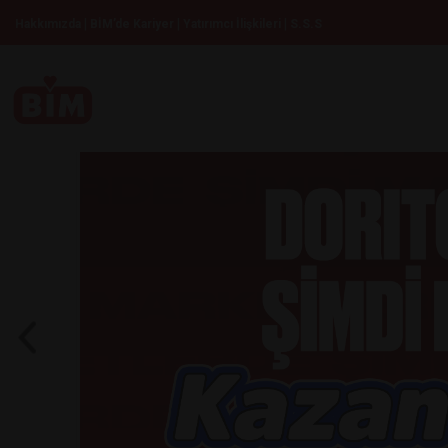
|
|
|
Hakkımızda
BİM’de Kariyer
Yatırımcı İlişkileri
S.S.S