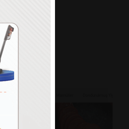
Paylaş
e & Sebze
Bakliyat & Unlu Mamüller
Dondurulmuş Yiyecekler