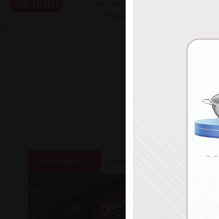
59.000
99.000
₺
Paylaş
Etli Taze Mamüller
İçecekler
Tatlılar ve Atıştırmalık