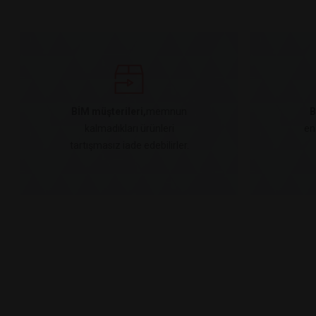
BİM müşterileri,
memnun
B
kalmadıkları ürünleri
en
tartışmasız iade edebilirler.