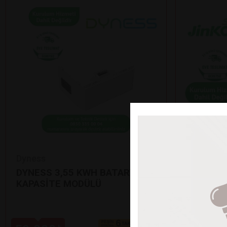
Dyness
Jinko
DYNESS 3,55 KWH BATARYA EK
12’Lİ Jİ
KAPASİTE MODÜLÜ
GÜNEŞ P
•
625 Watt çı