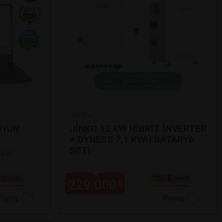
Jinko
OYUN
JİNKO 12 KW HİBRİT İNVERTER
+ DYNESS 7,1 KWH BATARYA
SETİ
 185H
229.000
₺
Paylaş
Paylaş