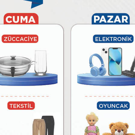
6.490
₺
₺
Paylaş
Tüm Ürünleri Göster
BİM’E ÖZEL MARKALAR
lar
Temizlik Malzemeleri
Kağıt Ürünleri ve Kozmetik
Meyv