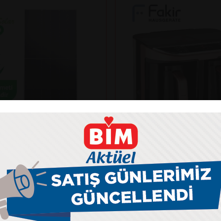
Fakir
NKO SOLAR 625N-BDV
KAAVE DUAL PRO TÜR
ANELİ
MAKİNESİ
kış gücü