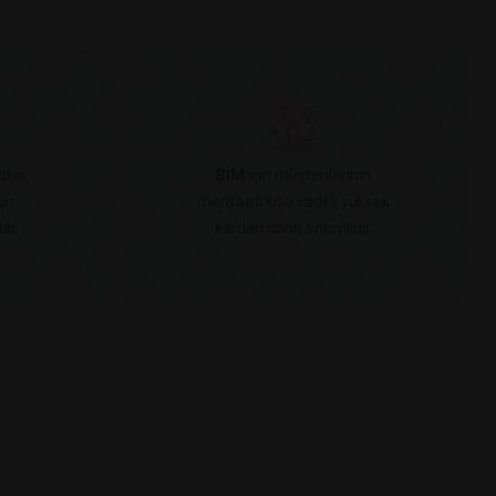
akın
BİM
için müşterilerinin
un
menfaati kısa vadeli yüksek
ar.
kardan daha önemlidir.