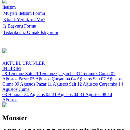
İletişim
Müşteri İletişim Formu
Kiralık Yeriniz mi Var?
İş Başvuru Formu
Tedarikçiniz Olmak İstiyorum
AKTÜEL ÜRÜNLER
İNDİRİM
28 Temmuz Salı
29 Temmuz Çarşamba
31 Temmuz Cuma
02
Ağustos Pazar
05 Ağustos Çarşamba
04 Ağustos Salı
07 Ağustos
Cuma
09 Ağustos Pazar
11 Ağustos Salı
12 Ağustos Çarşamba
14
Ağustos Cuma
03 Haziran-24 Ağustos
02-31 Ağustos
04-31 Ağustos
08-14
Ağustos
Monster