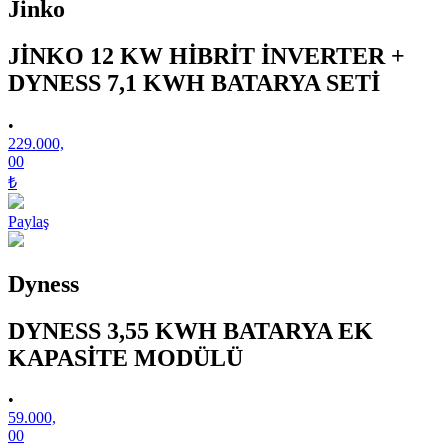
Jinko
JİNKO 12 KW HİBRİT İNVERTER +
DYNESS 7,1 KWH BATARYA SETİ
•
229.000,
00
₺
Paylaş
Dyness
DYNESS 3,55 KWH BATARYA EK
KAPASİTE MODÜLÜ
•
59.000,
00