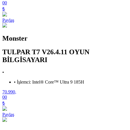
00
₺
Paylaş
Monster
TULPAR T7 V26.4.11 OYUN
BİLGİSAYARI
•
•
İşlemci: Intel® Core™ Ultra 9 185H
70.990,
00
₺
Paylaş