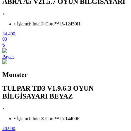
ABRA A5 V21.5.7 OYUN BİLGİSAYARI
•
•
İşlemci: Intel® Core™ i5-12450H
34.490,
00
₺
Paylaş
Monster
TULPAR TD3 V1.9.6.3 OYUN
BİLGİSAYARI BEYAZ
•
•
İşlemci: Intel® Core™ i5-14400F
70.990,