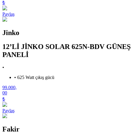
₺
Paylaş
Jinko
12’Lİ JİNKO SOLAR 625N-BDV GÜNEŞ
PANELİ
•
•
625 Watt çıkış gücü
99.000,
00
₺
Paylaş
Fakir