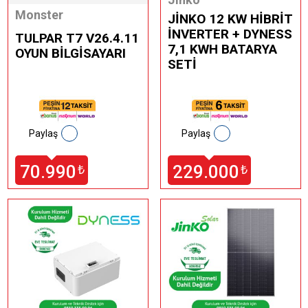
Monster
JİNKO 12 KW HİBRİT
İNVERTER + DYNESS
TULPAR T7 V26.4.11
7,1 KWH BATARYA
OYUN BİLGİSAYARI
SETİ
Paylaş
Paylaş
70.990
229.000
₺
₺