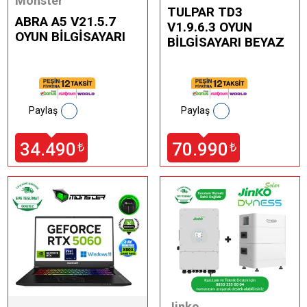
Monster
TULPAR TD3
ABRA A5 V21.5.7
V1.9.6.3 OYUN
OYUN BİLGİSAYARI
BİLGİSAYARI BEYAZ
Paylaş
Paylaş
34.490
70.990
₺
₺
Jinko