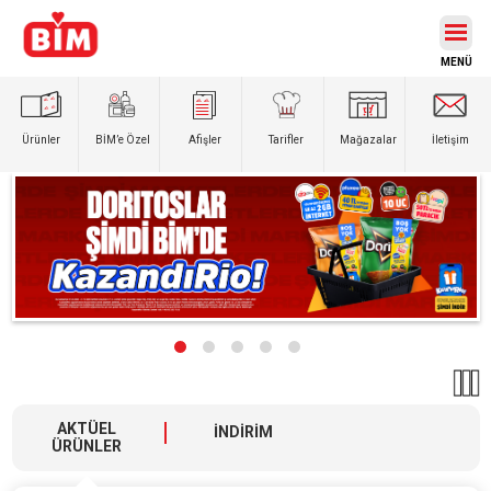
Ürünler
BİM’e
Özel
Afişler
Tarifler
Mağazalar
İletişim
AKTÜEL
İNDİRİM
ÜRÜNLER