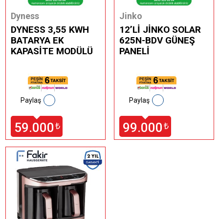
Dyness
Jinko
DYNESS 3,55 KWH
12’Lİ JİNKO SOLAR
BATARYA EK
625N-BDV GÜNEŞ
KAPASİTE MODÜLÜ
PANELİ
Paylaş
Paylaş
59.000
99.000
₺
₺