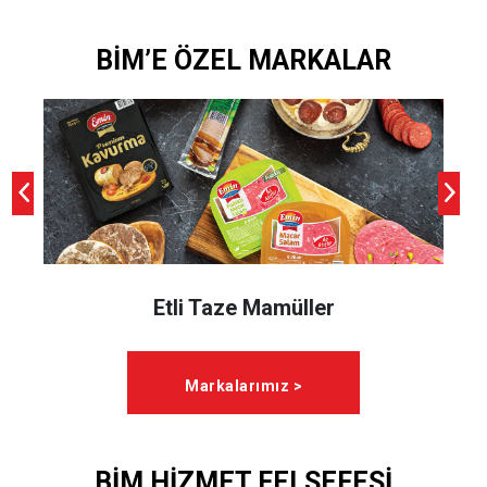
BİM’E ÖZEL MARKALAR
Etli Taze Mamüller
Markalarımız >
BİM HİZMET FELSEFESİ