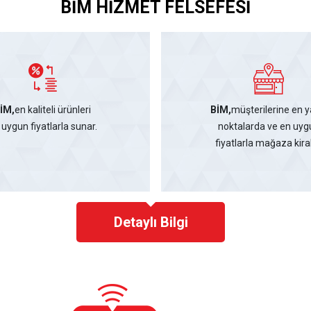
BİM HİZMET FELSEFESİ
İM,
en kaliteli ürünleri
BİM,
müşterilerine en y
 uygun fiyatlarla sunar.
noktalarda ve en uyg
fiyatlarla mağaza kiral
Detaylı Bilgi