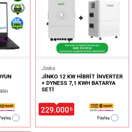
Jinko
OYUN
JİNKO 12 KW HİBRİT İNVERTER
+ DYNESS 7,1 KWH BATARYA
SETİ
 185H
229.000
₺
Paylaş
Paylaş