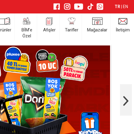
TR
|
EN
rünler
BİM’e
Afişler
Tarifler
Mağazalar
İletişim
Özel