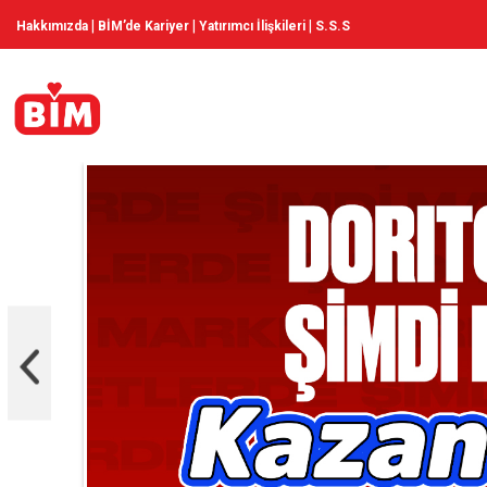
|
|
|
Hakkımızda
BİM’de Kariyer
Yatırımcı İlişkileri
S.S.S