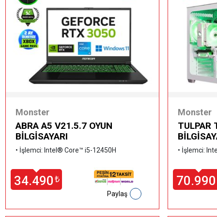
Monster
Monster
ABRA A5 V21.5.7 OYUN
TULPAR T
BİLGİSAYARI
BİLGİSAY
•
İşlemci: Intel® Core™ i5-12450H
•
İşlemci: In
34.490
70.990
₺
Paylaş