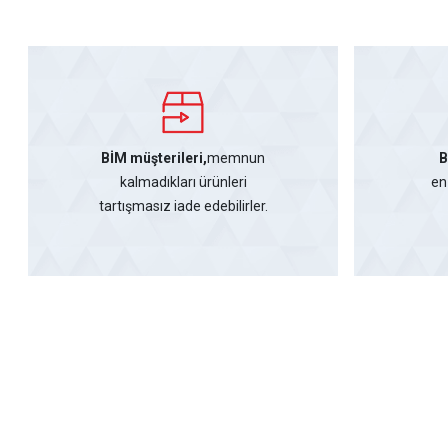
BİM müşterileri,
memnun
B
kalmadıkları ürünleri
en
tartışmasız iade edebilirler.