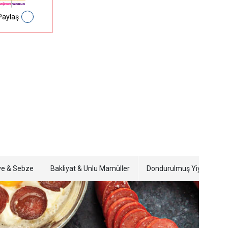
Paylaş
e & Sebze
Bakliyat & Unlu Mamüller
Dondurulmuş Yiyecekler