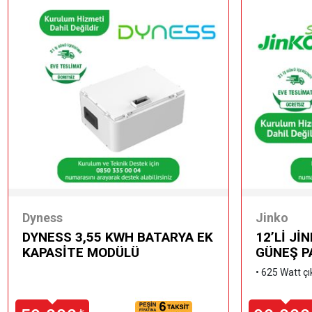
Dyness
Jinko
DYNESS 3,55 KWH BATARYA EK
12’Lİ Jİ
KAPASİTE MODÜLÜ
GÜNEŞ P
•
625 Watt çı