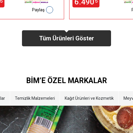
6.490
₺
₺
Paylaş
Tüm Ürünleri Göster
BİM’E ÖZEL MARKALAR
lar
Temizlik Malzemeleri
Kağıt Ürünleri ve Kozmetik
Meyv