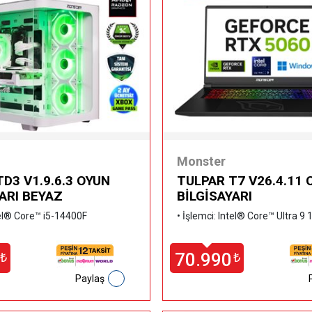
Monster
D3 V1.9.6.3 OYUN
TULPAR T7 V26.4.11 
ARI BEYAZ
BİLGİSAYARI
tel® Core™ i5-14400F
•
İşlemci: Intel® Core™ Ultra 9
70.990
₺
₺
Paylaş