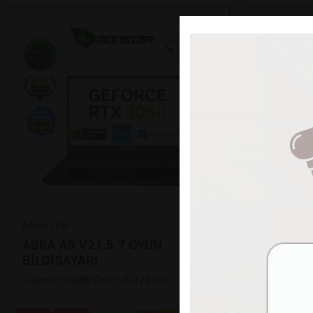
Monster
Monster
ABRA A5 V21.5.7 OYUN
TULPAR T
BİLGİSAYARI
BİLGİSAY
•
İşlemci: Intel® Core™ i5-12450H
•
İşlemci: In