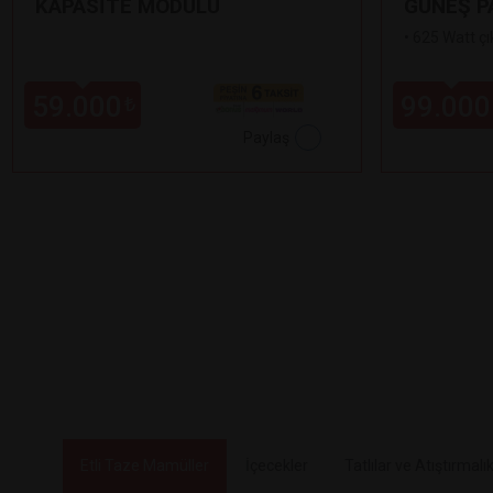
KAPASİTE MODÜLÜ
GÜNEŞ P
•
625 Watt çı
59.000
99.000
₺
Paylaş
Etli Taze Mamüller
İçecekler
Tatlılar ve Atıştırmalık