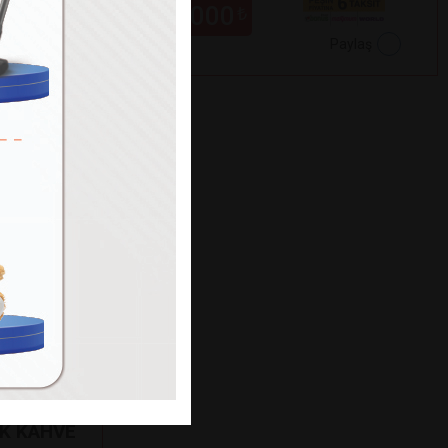
229.000
₺
Paylaş
Paylaş
K KAHVE