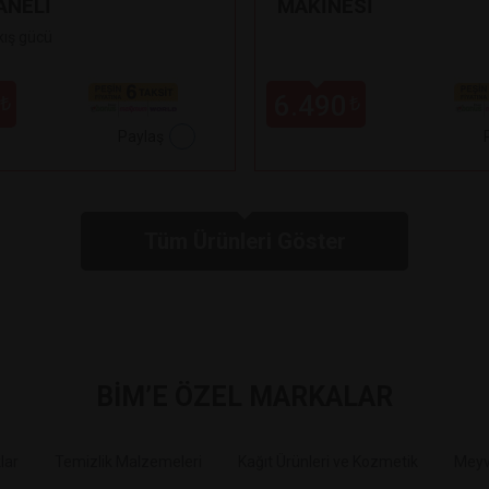
ANELİ
MAKİNESİ
kış gücü
6.490
₺
₺
Paylaş
Tüm Ürünleri Göster
BİM’E ÖZEL MARKALAR
Markalarımız >
Markalarımız >
Markalarımız >
Markalarımız >
Markalarımız >
Markalarımız >
lar
Temizlik Malzemeleri
Kağıt Ürünleri ve Kozmetik
Meyv