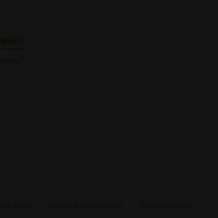
Paylaş
e & Sebze
Bakliyat & Unlu Mamüller
Dondurulmuş Yiyecekler