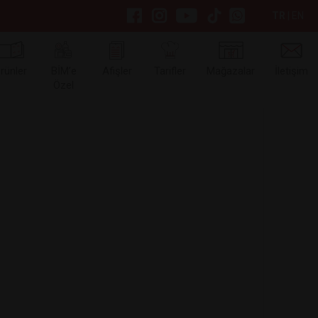
TR
|
EN
rünler
BİM’e
Afişler
Tarifler
Mağazalar
İletişim
Özel