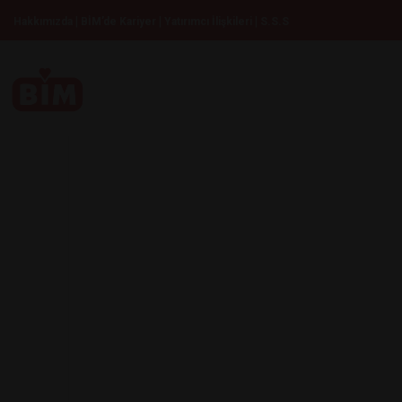
|
|
|
Hakkımızda
BİM’de Kariyer
Yatırımcı İlişkileri
S.S.S