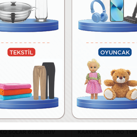
70.990
₺
₺
Paylaş
Fakir
NKO SOLAR 625N-BDV
KAAVE DUAL PRO TÜR