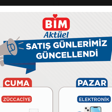
Monster
D3 V1.9.6.3 OYUN
TULPAR T7 V26.4.11 
ARI BEYAZ
BİLGİSAYARI
tel® Core™ i5-14400F
•
İşlemci: Intel® Core™ Ultra 9