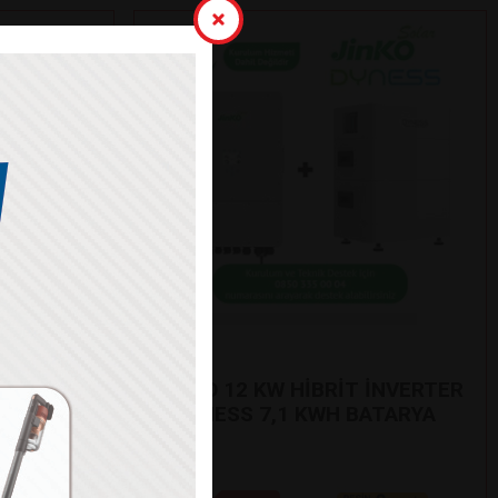
Jinko
OYUN
JİNKO 12 KW HİBRİT İNVERTER
+ DYNESS 7,1 KWH BATARYA
SETİ
 185H