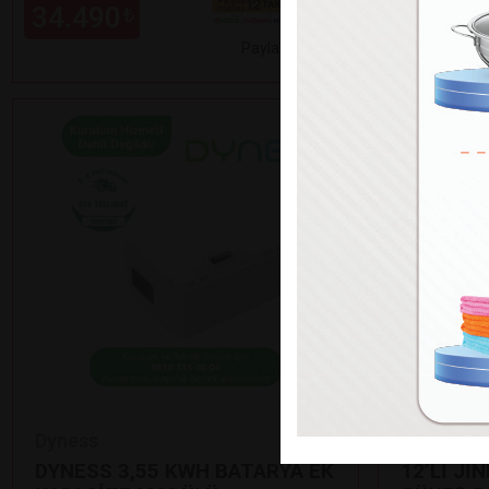
34.490
70.990
₺
Paylaş
Dyness
Jinko
DYNESS 3,55 KWH BATARYA EK
12’Lİ Jİ