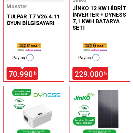
Monster
JİNKO 12 KW HİBRİT
İNVERTER + DYNESS
TULPAR T7 V26.4.11
7,1 KWH BATARYA
OYUN BİLGİSAYARI
SETİ
Paylaş
Paylaş
70.990
229.000
₺
₺