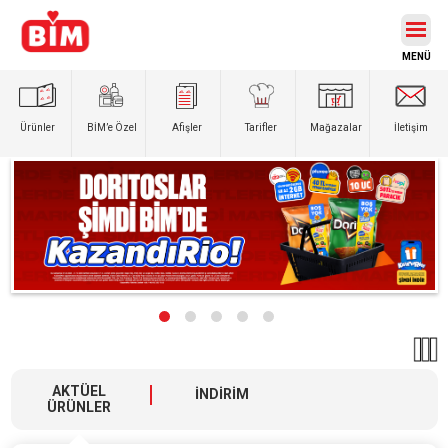
Ürünler
BİM’e
Özel
Afişler
Tarifler
Mağazalar
İletişim
AKTÜEL
İNDİRİM
ÜRÜNLER