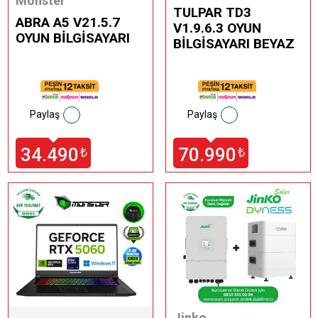
Monster
TULPAR TD3
ABRA A5 V21.5.7
V1.9.6.3 OYUN
OYUN BİLGİSAYARI
BİLGİSAYARI BEYAZ
Paylaş
Paylaş
34.490
70.990
₺
₺
Jinko