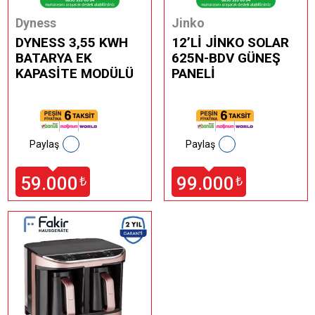
Dyness
Jinko
DYNESS 3,55 KWH
12’Lİ JİNKO SOLAR
BATARYA EK
625N-BDV GÜNEŞ
KAPASİTE MODÜLÜ
PANELİ
Paylaş
Paylaş
59.000
99.000
₺
₺