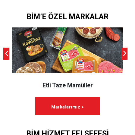
BİM’E ÖZEL MARKALAR
Etli Taze Mamüller
Markalarımız >
BİM HİZMET FELSEFESİ