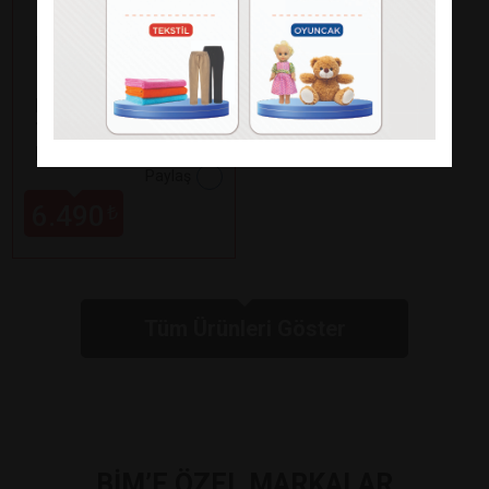
Fakir
KAAVE DUAL PRO
TÜRK KAHVE
MAKİNESİ
Paylaş
6.490
₺
Tüm Ürünleri Göster
BİM’E ÖZEL MARKALAR