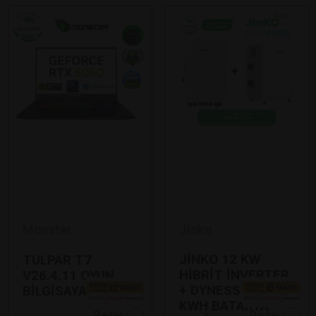
Monster
Jinko
JİNKO 12 KW
TULPAR T7
HİBRİT İNVERTER
V26.4.11 OYUN
+ DYNESS 7,1
BİLGİSAYARI
KWH BATARYA
Paylaş
Paylaş