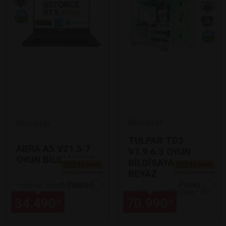
Monster
Monster
TULPAR TD3
ABRA A5 V21.5.7
V1.9.6.3 OYUN
OYUN BİLGİSAYARI
BİLGİSAYARI
BEYAZ
Paylaş
Paylaş
•
İşlemci: Intel® Core™ i5-
•
İşlemci: Intel® Core™ i5-
12450H
34.490
70.990
₺
₺
14400F