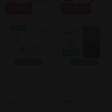
SETİ
•
İşlemci: Intel® Core™
Ultra 9 185H
70.990
229.000
₺
₺
Dyness
Jinko