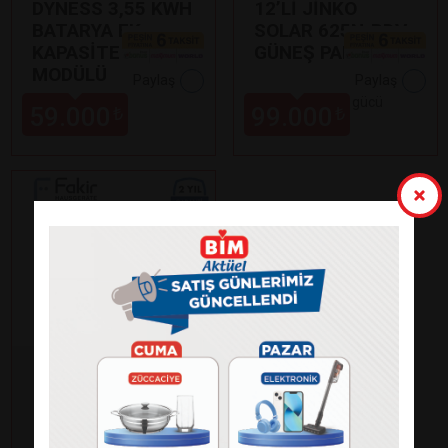
DYNESS 3,55 KWH
12’Lİ JİNKO
BATARYA EK
SOLAR 625N-BDV
KAPASİTE
GÜNEŞ PANELİ
MODÜLÜ
Paylaş
Paylaş
•
625 Watt çıkış gücü
59.000
99.000
₺
₺