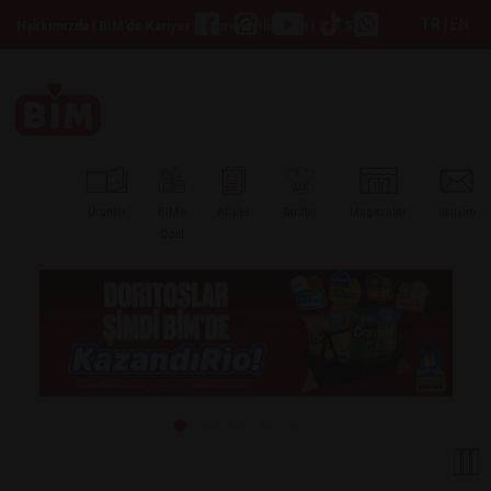
TR
|
EN
|
|
|
Hakkımızda
BİM’de Kariyer
Yatırımcı İlişkileri
S.S.S
Ürünler
BİM’e
Afişler
Tarifler
Mağazalar
İletişim
Özel