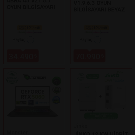
ABRA A5 V21.5.7
V1.9.6.3 OYUN
OYUN BİLGİSAYARI
BİLGİSAYARI BEYAZ
Paylaş
Paylaş
34.490
70.990
₺
₺
Jinko
Monster
JİNKO 12 KW HİBRİT