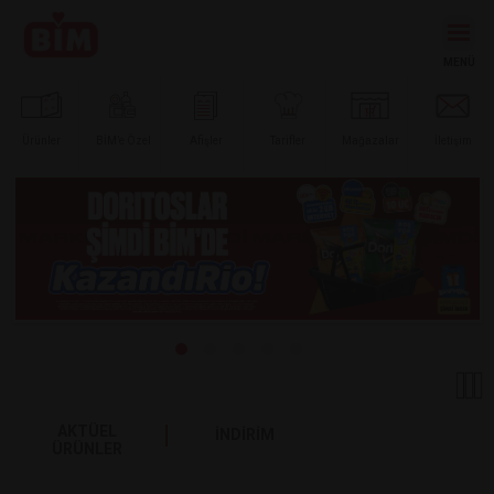
Ürünler
BİM’e
Özel
Afişler
Tarifler
Mağazalar
İletişim
AKTÜEL
İNDİRİM
ÜRÜNLER