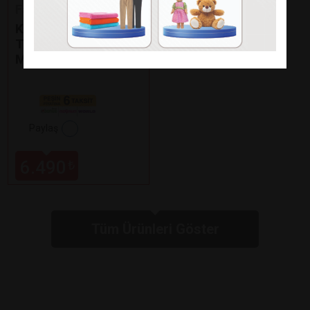
Fakir
KAAVE DUAL PRO
TÜRK KAHVE
MAKİNESİ
Paylaş
6.490
₺
Tüm Ürünleri Göster