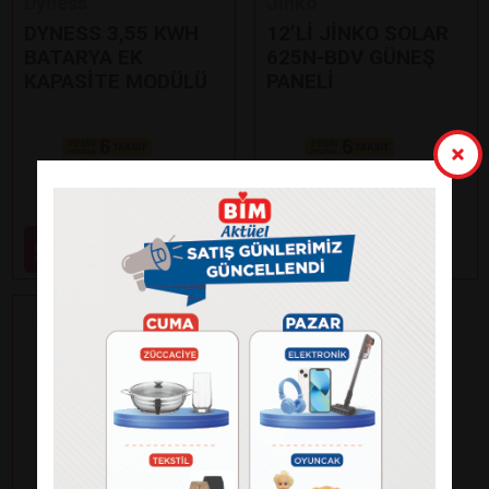
Dyness
Jinko
DYNESS 3,55 KWH
12’Lİ JİNKO SOLAR
BATARYA EK
625N-BDV GÜNEŞ
KAPASİTE MODÜLÜ
PANELİ
Paylaş
Paylaş
59.000
99.000
₺
₺