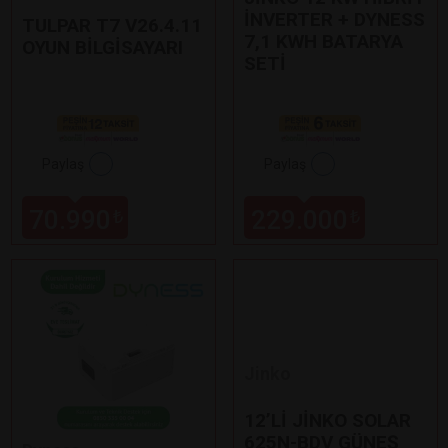
İNVERTER + DYNESS
TULPAR T7 V26.4.11
7,1 KWH BATARYA
OYUN BİLGİSAYARI
SETİ
Paylaş
Paylaş
70.990
229.000
₺
₺
Jinko
12’Lİ JİNKO SOLAR
625N-BDV GÜNEŞ