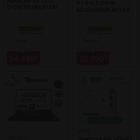
ABRA A5 V21.5.7
V1.9.6.3 OYUN
OYUN BİLGİSAYARI
BİLGİSAYARI BEYAZ
Paylaş
Paylaş
34.490
70.990
₺
₺
Jinko
Monster
JİNKO 12 KW HİBRİT