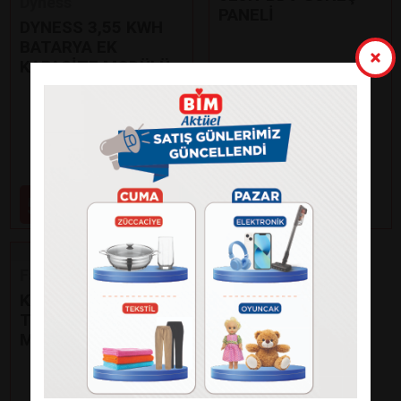
Dyness
PANELİ
DYNESS 3,55 KWH
BATARYA EK
KAPASİTE MODÜLÜ
Paylaş
Paylaş
99.000
59.000
₺
₺
Fakir
KAAVE DUAL PRO
TÜRK KAHVE
MAKİNESİ