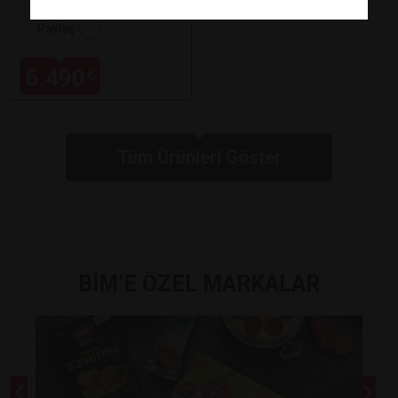
Paylaş
6.490
₺
Tüm Ürünleri Göster
BİM’E ÖZEL MARKALAR