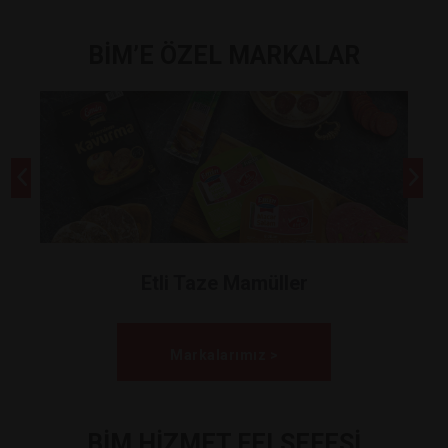
BİM’E ÖZEL MARKALAR
Etli Taze Mamüller
Markalarımız >
BİM HİZMET FELSEFESİ