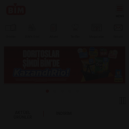
Ürünler
BİM’e
Özel
Afişler
Tarifler
Mağazalar
İletişim
AKTÜEL
İNDİRİM
ÜRÜNLER