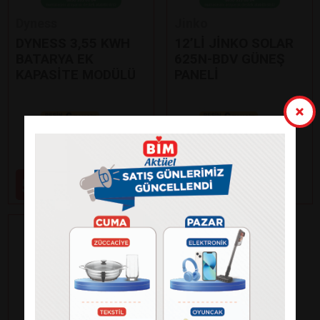
Dyness
Jinko
DYNESS 3,55 KWH
12’Lİ JİNKO SOLAR
BATARYA EK
625N-BDV GÜNEŞ
KAPASİTE MODÜLÜ
PANELİ
Paylaş
Paylaş
59.000
99.000
₺
₺