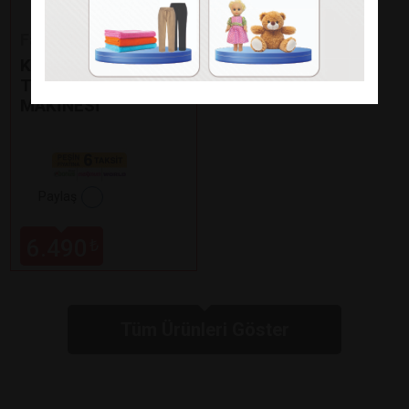
Fakir
KAAVE DUAL PRO
TÜRK KAHVE
MAKİNESİ
Paylaş
6.490
₺
Tüm Ürünleri Göster