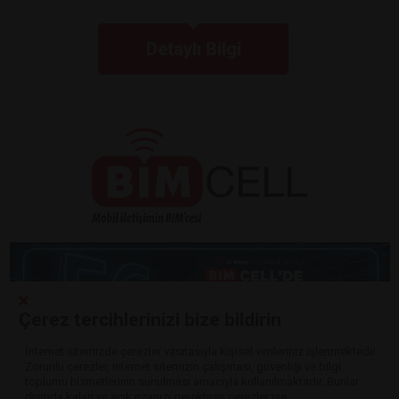
Detaylı Bilgi
Çerez tercihlerinizi bize bildirin
İnternet sitemizde çerezler vasıtasıyla kişisel verileriniz işlenmektedir.
Zorunlu çerezler, internet sitemizin çalışması, güvenliği ve bilgi
Detaylı Bilgi
toplumu hizmetlerinin sunulması amacıyla kullanılmaktadır. Bunlar
dışında kalan ve açık rızanızı gerektiren çerezler ise,