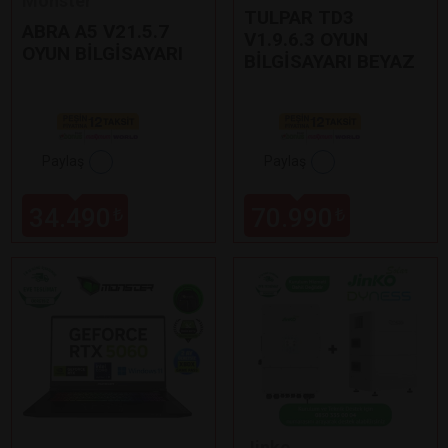
Monster
TULPAR TD3
ABRA A5 V21.5.7
V1.9.6.3 OYUN
OYUN BİLGİSAYARI
BİLGİSAYARI BEYAZ
Paylaş
Paylaş
34.490
70.990
₺
₺
Jinko