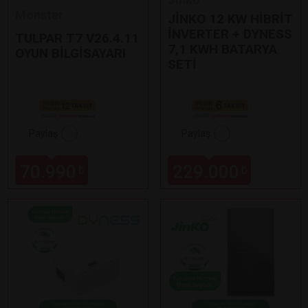
Monster
JİNKO 12 KW HİBRİT
İNVERTER + DYNESS
TULPAR T7 V26.4.11
7,1 KWH BATARYA
OYUN BİLGİSAYARI
SETİ
Paylaş
Paylaş
70.990
229.000
₺
₺