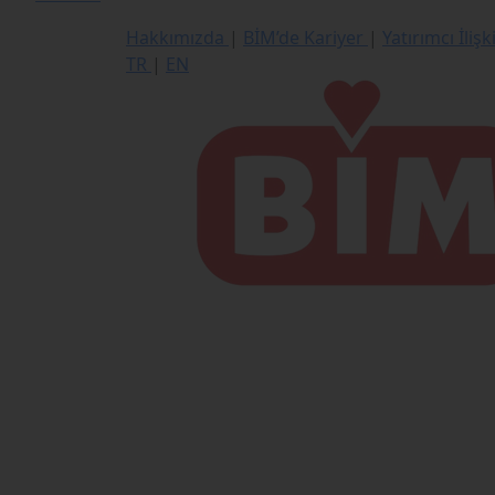
Hakkımızda
|
BİM’de Kariyer
|
Yatırımcı İlişk
TR
|
EN