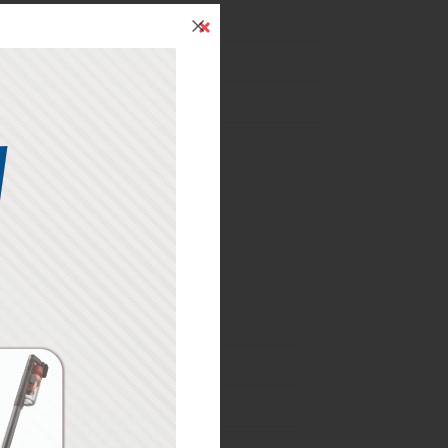
İndirim
24 Mart-31 Aralık
03 Haziran-24 Ağustos
01-07 Ağustos