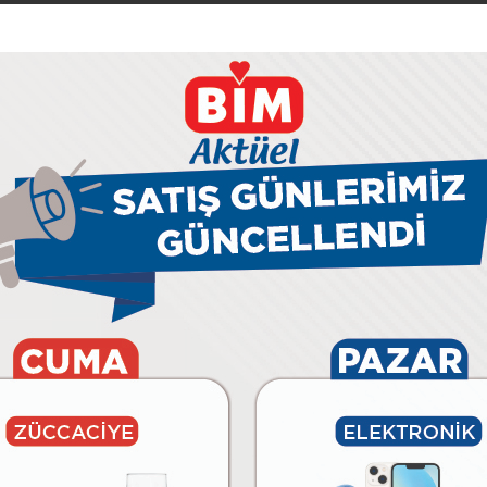
09 Ağustos Pazar
11 Ağustos Salı
12 Ağustos Çarşamba
14 Ağustos Cuma
BİM’e
Özel
Afişler
Aktüel
29 Temmuz Çarşamba
28 Temmuz Salı
31 Temmuz Cuma