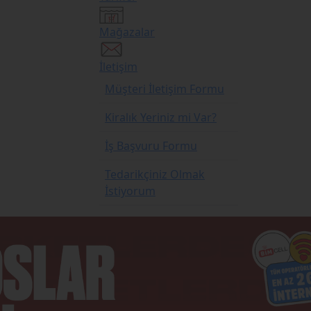
Mağazalar
İletişim
Müşteri İletişim Formu
Kiralık Yeriniz mi Var?
İş Başvuru Formu
Tedarikçiniz Olmak
İstiyorum