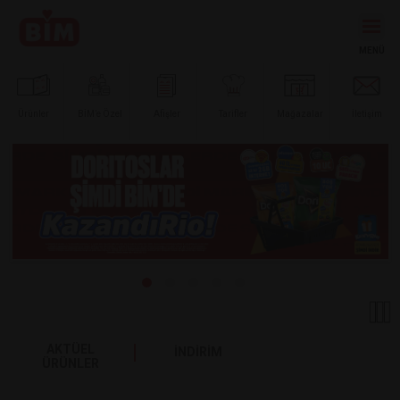
Ürünler
BİM’e
Özel
Afişler
Tarifler
Mağazalar
İletişim
AKTÜEL
İNDİRİM
ÜRÜNLER