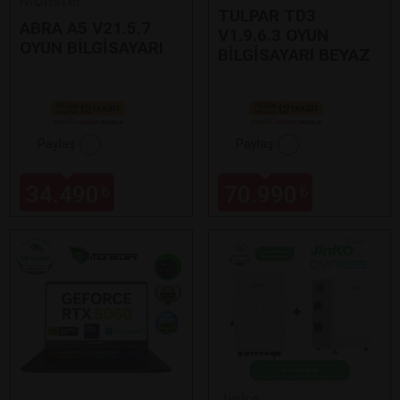
Monster
TULPAR TD3
ABRA A5 V21.5.7
V1.9.6.3 OYUN
OYUN BİLGİSAYARI
BİLGİSAYARI BEYAZ
Paylaş
Paylaş
34.490
70.990
₺
₺
Jinko