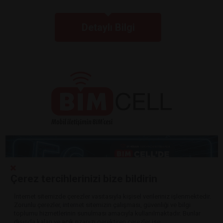
Detaylı Bilgi
Çerez tercihlerinizi bize bildirin
İnternet sitemizde çerezler vasıtasıyla kişisel verileriniz işlenmektedir.
Zorunlu çerezler, internet sitemizin çalışması, güvenliği ve bilgi
Detaylı Bilgi
toplumu hizmetlerinin sunulması amacıyla kullanılmaktadır. Bunlar
dışında kalan ve açık rızanızı gerektiren çerezler ise,