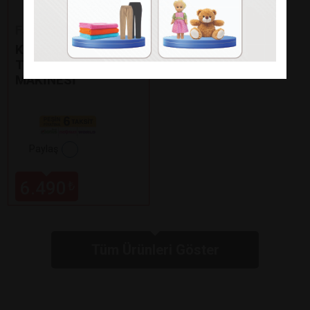
Fakir
KAAVE DUAL PRO
TÜRK KAHVE
MAKİNESİ
Paylaş
6.490
₺
Tüm Ürünleri Göster