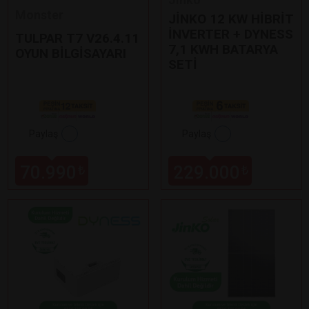
Monster
JİNKO 12 KW HİBRİT
İNVERTER + DYNESS
TULPAR T7 V26.4.11
7,1 KWH BATARYA
OYUN BİLGİSAYARI
SETİ
Paylaş
Paylaş
70.990
229.000
₺
₺