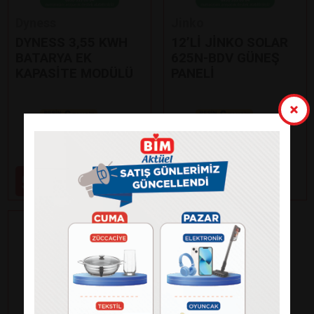
Dyness
Jinko
DYNESS 3,55 KWH
12’Lİ JİNKO SOLAR
BATARYA EK
625N-BDV GÜNEŞ
KAPASİTE MODÜLÜ
PANELİ
Paylaş
Paylaş
59.000
99.000
₺
₺