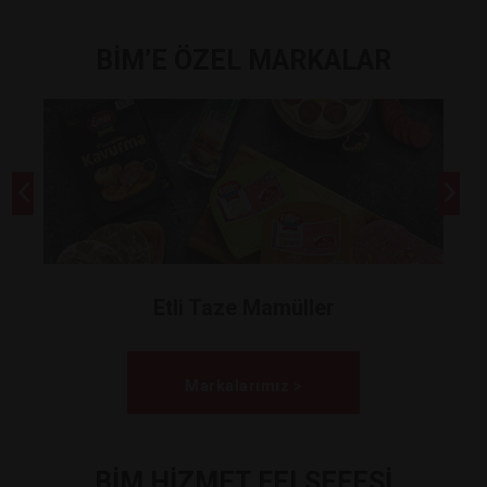
BİM’E ÖZEL MARKALAR
Etli Taze Mamüller
Markalarımız >
BİM HİZMET FELSEFESİ