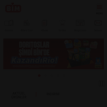
Ürünler
BİM’e
Özel
Afişler
Tarifler
Mağazalar
İletişim
AKTÜEL
İNDİRİM
ÜRÜNLER