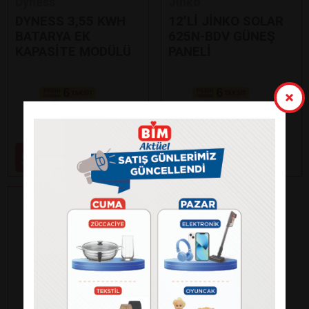
Dyness
Jinko
DYNESS 3,55 KWH
12’Lİ JİNKO SOLAR
BATARYA EK
625N-BDV GÜNEŞ
KAPASİTE MODÜLÜ
PANELİ
Paylaş
Paylaş
59.000
99.000
₺
₺