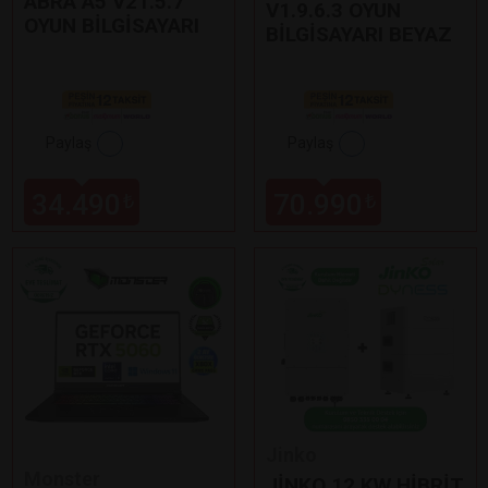
ABRA A5 V21.5.7
V1.9.6.3 OYUN
OYUN BİLGİSAYARI
BİLGİSAYARI BEYAZ
Paylaş
Paylaş
34.490
70.990
₺
₺
Jinko
Monster
JİNKO 12 KW HİBRİT