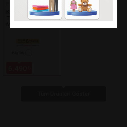
Fakir
KAAVE DUAL PRO
TÜRK KAHVE
MAKİNESİ
Paylaş
6.490
₺
Tüm Ürünleri Göster