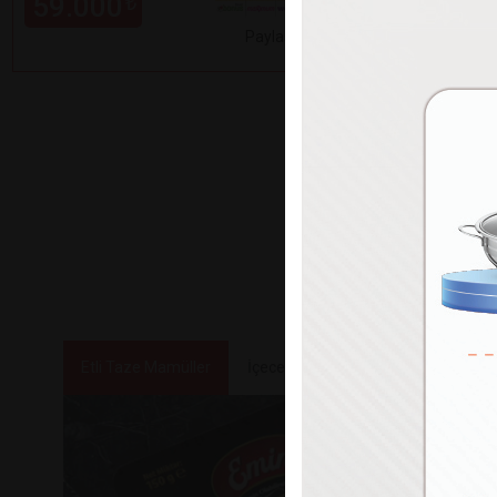
59.000
99.000
₺
Paylaş
Etli Taze Mamüller
İçecekler
Tatlılar ve Atıştırmalık