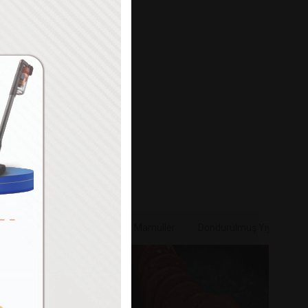
Paylaş
e & Sebze
Bakliyat & Unlu Mamüller
Dondurulmuş Yiyecekler