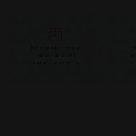
BİM müşterileri,
memnun
B
kalmadıkları ürünleri
en
tartışmasız iade edebilirler.