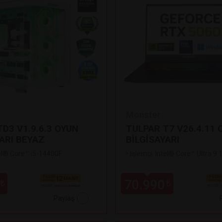
Monster
D3 V1.9.6.3 OYUN
TULPAR T7 V26.4.11 
ARI BEYAZ
BİLGİSAYARI
tel® Core™ i5-14400F
•
İşlemci: Intel® Core™ Ultra 9
70.990
₺
₺
Paylaş