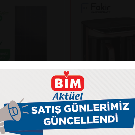
Fakir
NKO SOLAR 625N-BDV
KAAVE DUAL PRO TÜR
ANELİ
MAKİNESİ
kış gücü