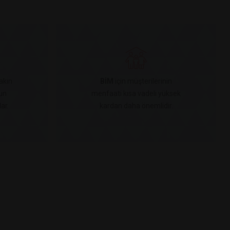
akın
BİM
için müşterilerinin
un
menfaati kısa vadeli yüksek
ar.
kardan daha önemlidir.