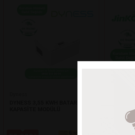
Dyness
Jinko
DYNESS 3,55 KWH BATARYA EK
12’Lİ Jİ
KAPASİTE MODÜLÜ
GÜNEŞ P
•
625 Watt çı