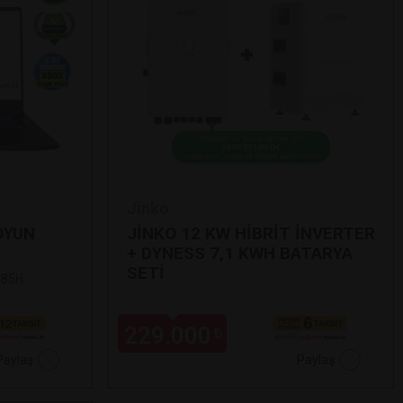
Jinko
OYUN
JİNKO 12 KW HİBRİT İNVERTER
+ DYNESS 7,1 KWH BATARYA
SETİ
 185H
229.000
₺
Paylaş
Paylaş