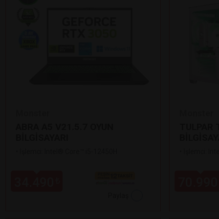
Monster
Monster
ABRA A5 V21.5.7 OYUN
TULPAR T
BİLGİSAYARI
BİLGİSAY
•
İşlemci: Intel® Core™ i5-12450H
•
İşlemci: In
34.490
70.990
₺
Paylaş