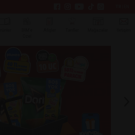
TR
|
EN
rünler
BİM’e
Afişler
Tarifler
Mağazalar
İletişim
Özel