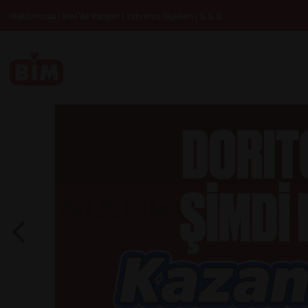
|
|
|
Hakkımızda
BİM’de Kariyer
Yatırımcı İlişkileri
S.S.S