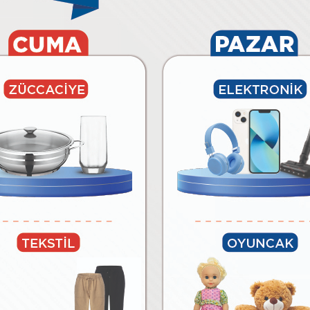
6.490
₺
₺
Paylaş
Tüm Ürünleri Göster
BİM’E ÖZEL MARKALAR
lar
Temizlik Malzemeleri
Kağıt Ürünleri ve Kozmetik
Meyv