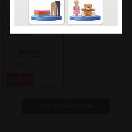
Fakir
KAAVE DUAL PRO
TÜRK KAHVE
MAKİNESİ
Paylaş
6.490
₺
Tüm Ürünleri Göster