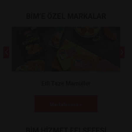
BİM’E ÖZEL MARKALAR
Etli Taze Mamüller
Markalarımız >
BİM HİZMET FELSEFESİ