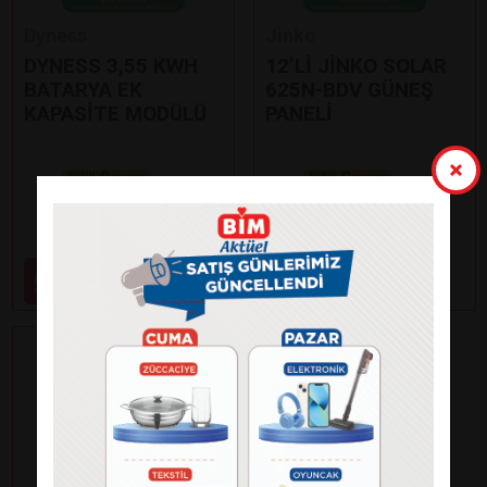
Dyness
Jinko
DYNESS 3,55 KWH
12’Lİ JİNKO SOLAR
BATARYA EK
625N-BDV GÜNEŞ
KAPASİTE MODÜLÜ
PANELİ
Paylaş
Paylaş
59.000
99.000
₺
₺