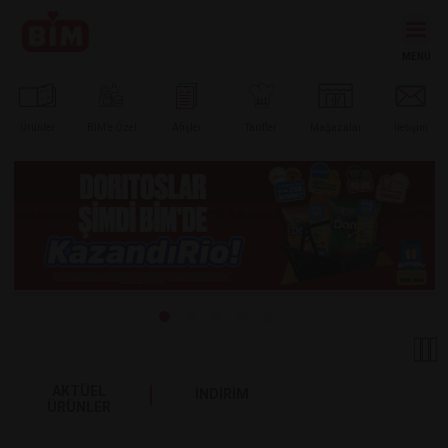
Ürünler
BİM’e
Özel
Afişler
Tarifler
Mağazalar
İletişim
AKTÜEL
İNDİRİM
ÜRÜNLER