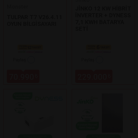
Monster
JİNKO 12 KW HİBRİT
İNVERTER + DYNESS
TULPAR T7 V26.4.11
7,1 KWH BATARYA
OYUN BİLGİSAYARI
SETİ
Paylaş
Paylaş
70.990
229.000
₺
₺