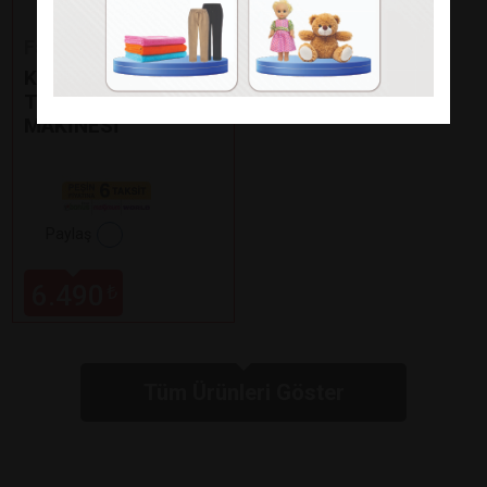
Fakir
KAAVE DUAL PRO
TÜRK KAHVE
MAKİNESİ
Paylaş
6.490
₺
Tüm Ürünleri Göster