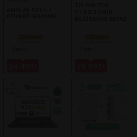
Monster
TULPAR TD3
ABRA A5 V21.5.7
V1.9.6.3 OYUN
OYUN BİLGİSAYARI
BİLGİSAYARI BEYAZ
Paylaş
Paylaş
34.490
70.990
₺
₺
Jinko