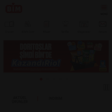
Ürünler
BİM’e
Özel
Afişler
Tarifler
Mağazalar
İletişim
AKTÜEL
İNDİRİM
ÜRÜNLER