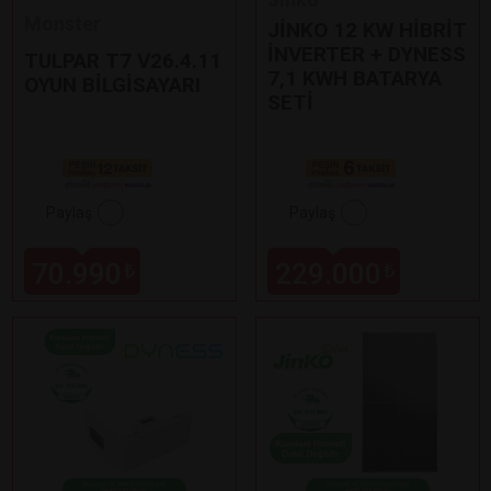
Monster
JİNKO 12 KW HİBRİT
İNVERTER + DYNESS
TULPAR T7 V26.4.11
7,1 KWH BATARYA
OYUN BİLGİSAYARI
SETİ
Paylaş
Paylaş
70.990
229.000
₺
₺