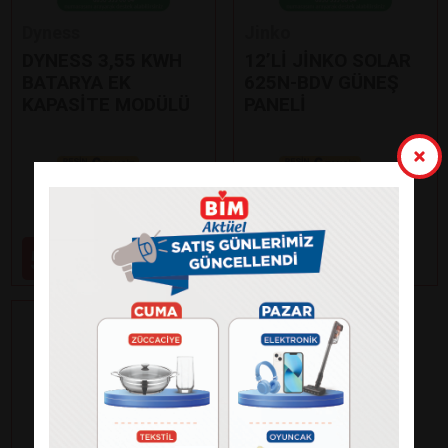
Dyness
Jinko
DYNESS 3,55 KWH
12’Lİ JİNKO SOLAR
BATARYA EK
625N-BDV GÜNEŞ
KAPASİTE MODÜLÜ
PANELİ
Paylaş
Paylaş
59.000
99.000
₺
₺