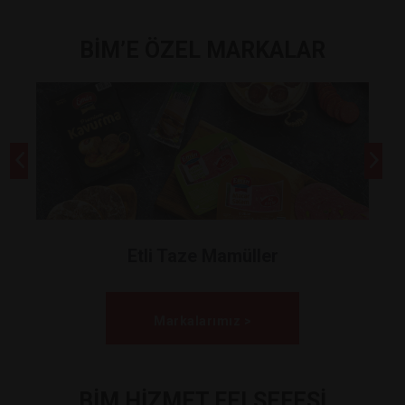
BİM’E ÖZEL MARKALAR
Etli Taze Mamüller
Markalarımız >
BİM HİZMET FELSEFESİ