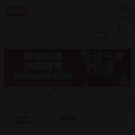
Ürünler
BİM’e
Özel
Afişler
Tarifler
Mağazalar
İletişim
AKTÜEL
İNDİRİM
ÜRÜNLER