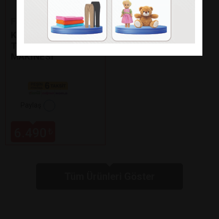
Fakir
KAAVE DUAL PRO
TÜRK KAHVE
MAKİNESİ
Paylaş
6.490
₺
Tüm Ürünleri Göster