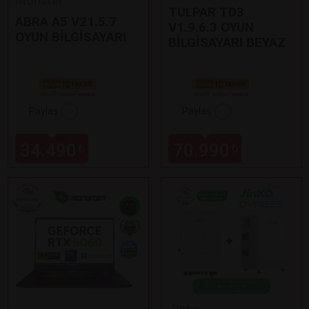
Monster
TULPAR TD3
ABRA A5 V21.5.7
V1.9.6.3 OYUN
OYUN BİLGİSAYARI
BİLGİSAYARI BEYAZ
Paylaş
Paylaş
34.490
70.990
₺
₺
Jinko