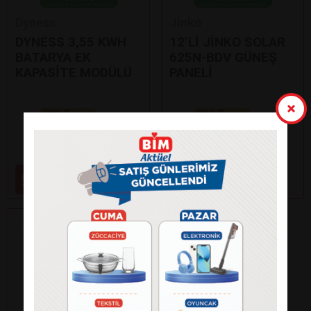
Dyness
Jinko
DYNESS 3,55 KWH
12’Lİ JİNKO SOLAR
BATARYA EK
625N-BDV GÜNEŞ
KAPASİTE MODÜLÜ
PANELİ
Paylaş
Paylaş
59.000
99.000
₺
₺