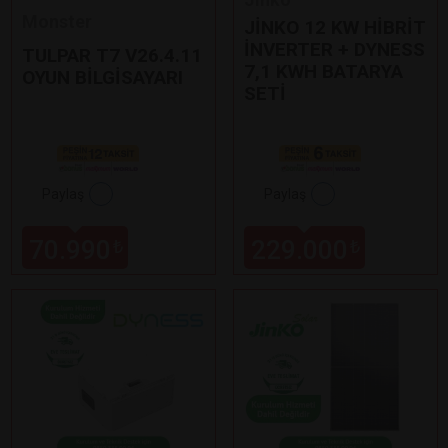
Monster
JİNKO 12 KW HİBRİT
İNVERTER + DYNESS
TULPAR T7 V26.4.11
7,1 KWH BATARYA
OYUN BİLGİSAYARI
SETİ
Paylaş
Paylaş
70.990
229.000
₺
₺