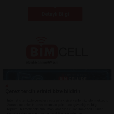
Detaylı Bilgi
Çerez tercihlerinizi bize bildirin
İnternet sitemizde çerezler vasıtasıyla kişisel verileriniz işlenmektedir.
Zorunlu çerezler, internet sitemizin çalışması, güvenliği ve bilgi
Detaylı Bilgi
toplumu hizmetlerinin sunulması amacıyla kullanılmaktadır. Bunlar
dışında kalan ve açık rızanızı gerektiren çerezler ise,