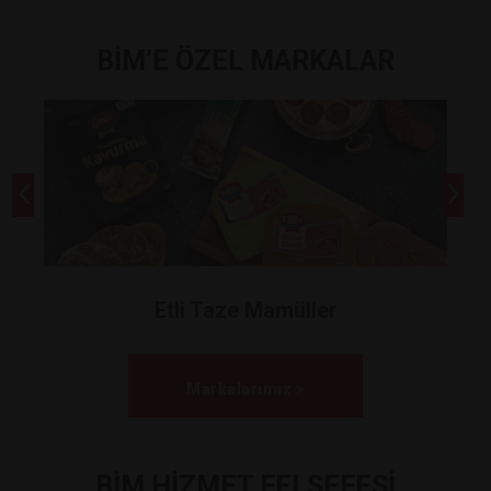
BİM’E ÖZEL MARKALAR
Etli Taze Mamüller
Markalarımız >
BİM HİZMET FELSEFESİ