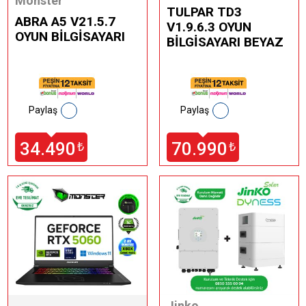
Monster
TULPAR TD3
ABRA A5 V21.5.7
V1.9.6.3 OYUN
OYUN BİLGİSAYARI
BİLGİSAYARI BEYAZ
Paylaş
Paylaş
34.490
70.990
₺
₺
Jinko