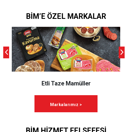
BİM’E ÖZEL MARKALAR
Etli Taze Mamüller
Markalarımız >
BİM HİZMET FELSEFESİ