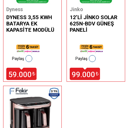
Dyness
Jinko
DYNESS 3,55 KWH
12’Lİ JİNKO SOLAR
BATARYA EK
625N-BDV GÜNEŞ
KAPASİTE MODÜLÜ
PANELİ
Paylaş
Paylaş
59.000
99.000
₺
₺