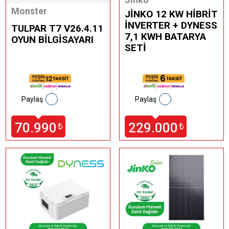
Monster
JİNKO 12 KW HİBRİT
İNVERTER + DYNESS
TULPAR T7 V26.4.11
7,1 KWH BATARYA
OYUN BİLGİSAYARI
SETİ
Paylaş
Paylaş
70.990
229.000
₺
₺