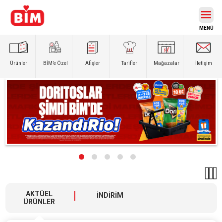
Ürünler
BİM’e
Özel
Afişler
Tarifler
Mağazalar
İletişim
AKTÜEL
İNDİRİM
ÜRÜNLER