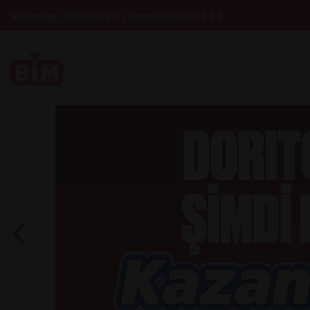
|
|
|
Hakkımızda
BİM’de Kariyer
Yatırımcı İlişkileri
S.S.S