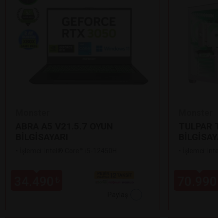
Monster
Monster
ABRA A5 V21.5.7 OYUN
TULPAR T
BİLGİSAYARI
BİLGİSAY
•
İşlemci: Intel® Core™ i5-12450H
•
İşlemci: In
34.490
70.990
₺
Paylaş