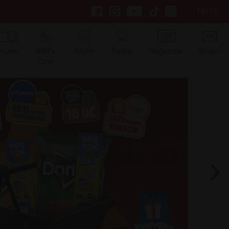
TR
|
EN
rünler
BİM’e
Afişler
Tarifler
Mağazalar
İletişim
Özel