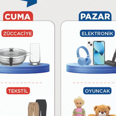
6.490
₺
₺
Paylaş
Tüm Ürünleri Göster
BİM’E ÖZEL MARKALAR
lar
Temizlik Malzemeleri
Kağıt Ürünleri ve Kozmetik
Meyv