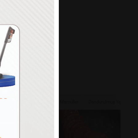
Paylaş
e & Sebze
Bakliyat & Unlu Mamüller
Dondurulmuş Yiyecekler