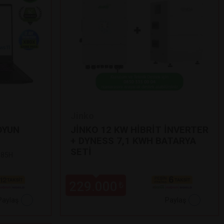
Jinko
OYUN
JİNKO 12 KW HİBRİT İNVERTER
+ DYNESS 7,1 KWH BATARYA
SETİ
 185H
229.000
₺
Paylaş
Paylaş