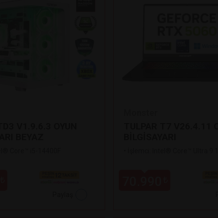
Monster
D3 V1.9.6.3 OYUN
TULPAR T7 V26.4.11 
ARI BEYAZ
BİLGİSAYARI
tel® Core™ i5-14400F
•
İşlemci: Intel® Core™ Ultra 9
70.990
₺
₺
Paylaş