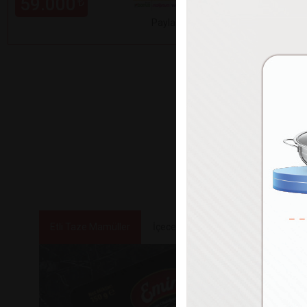
59.000
99.000
₺
Paylaş
Etli Taze Mamüller
İçecekler
Tatlılar ve Atıştırmalık