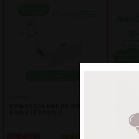
Dyness
Jinko
DYNESS 3,55 KWH BATARYA EK
12’Lİ Jİ
KAPASİTE MODÜLÜ
GÜNEŞ P
•
625 Watt çı