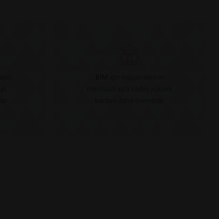
akın
BİM
için müşterilerinin
un
menfaati kısa vadeli yüksek
ar.
kardan daha önemlidir.