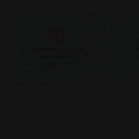
BİM müşterileri,
memnun
B
kalmadıkları ürünleri
en
tartışmasız iade edebilirler.