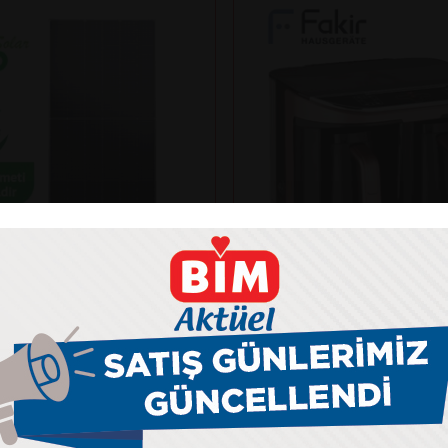
Fakir
NKO SOLAR 625N-BDV
KAAVE DUAL PRO TÜR
ANELİ
MAKİNESİ
kış gücü