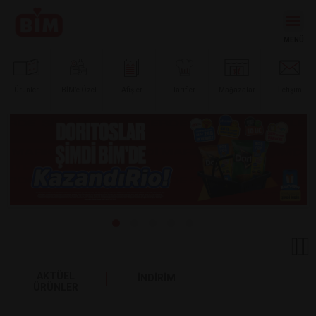
Ürünler
BİM’e
Özel
Afişler
Tarifler
Mağazalar
İletişim
AKTÜEL
İNDİRİM
ÜRÜNLER