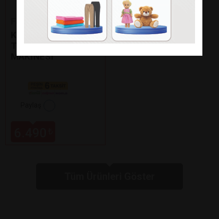
Fakir
KAAVE DUAL PRO
TÜRK KAHVE
MAKİNESİ
Paylaş
6.490
₺
Tüm Ürünleri Göster