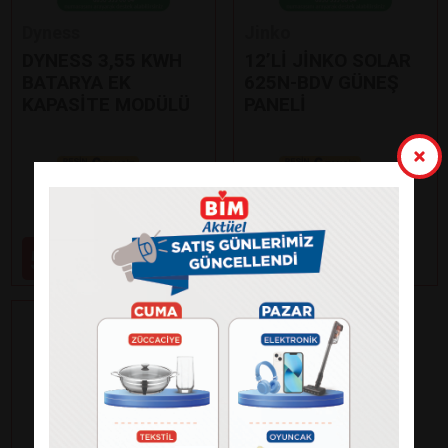
Dyness
Jinko
DYNESS 3,55 KWH
12’Lİ JİNKO SOLAR
BATARYA EK
625N-BDV GÜNEŞ
KAPASİTE MODÜLÜ
PANELİ
Paylaş
Paylaş
59.000
99.000
₺
₺