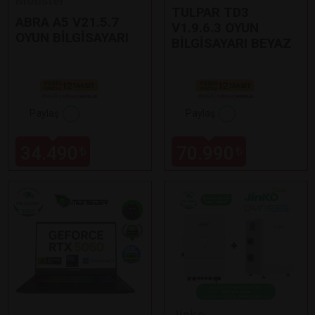
Monster
TULPAR TD3
ABRA A5 V21.5.7
V1.9.6.3 OYUN
OYUN BİLGİSAYARI
BİLGİSAYARI BEYAZ
Paylaş
Paylaş
34.490
70.990
₺
₺
Jinko