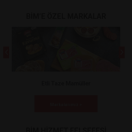
BİM’E ÖZEL MARKALAR
Etli Taze Mamüller
Markalarımız >
BİM HİZMET FELSEFESİ