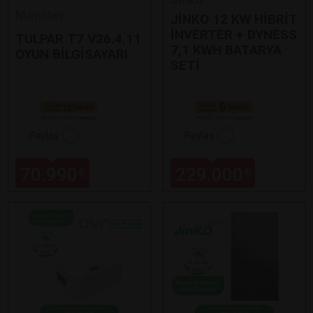
Monster
JİNKO 12 KW HİBRİT
İNVERTER + DYNESS
TULPAR T7 V26.4.11
7,1 KWH BATARYA
OYUN BİLGİSAYARI
SETİ
Paylaş
Paylaş
70.990
229.000
₺
₺