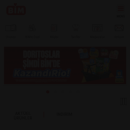
Ürünler
BİM’e
Özel
Afişler
Tarifler
Mağazalar
İletişim
AKTÜEL
İNDİRİM
ÜRÜNLER