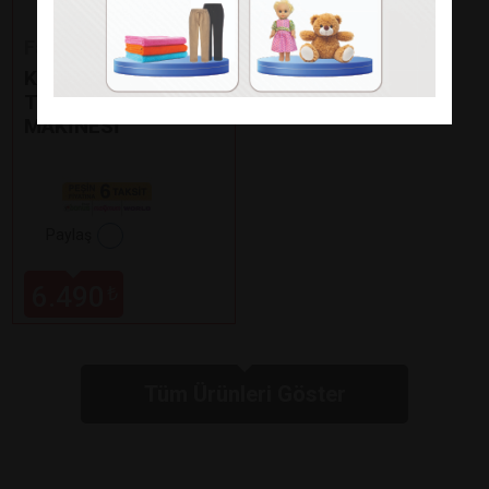
Fakir
KAAVE DUAL PRO
TÜRK KAHVE
MAKİNESİ
Paylaş
6.490
₺
Tüm Ürünleri Göster