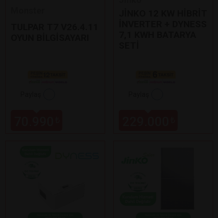
Monster
JİNKO 12 KW HİBRİT
İNVERTER + DYNESS
TULPAR T7 V26.4.11
7,1 KWH BATARYA
OYUN BİLGİSAYARI
SETİ
Paylaş
Paylaş
70.990
229.000
₺
₺