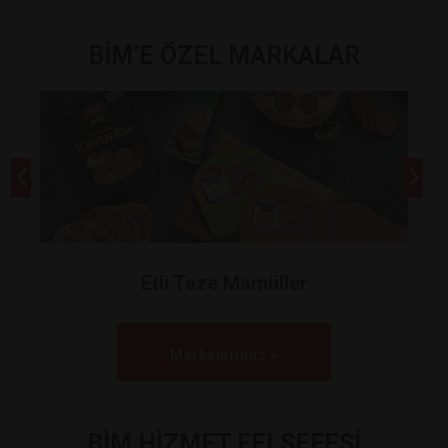
BİM’E ÖZEL MARKALAR
Etli Taze Mamüller
Markalarımız >
BİM HİZMET FELSEFESİ