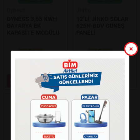
Dyness
Jinko
DYNESS 3,55 KWH
12’Lİ JİNKO SOLAR
BATARYA EK
625N-BDV GÜNEŞ
KAPASİTE MODÜLÜ
PANELİ
Paylaş
Paylaş
59.000
99.000
₺
₺