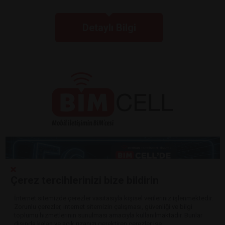
Detaylı Bilgi
Çerez tercihlerinizi bize bildirin
İnternet sitemizde çerezler vasıtasıyla kişisel verileriniz işlenmektedir.
Zorunlu çerezler, internet sitemizin çalışması, güvenliği ve bilgi
Detaylı Bilgi
toplumu hizmetlerinin sunulması amacıyla kullanılmaktadır. Bunlar
dışında kalan ve açık rızanızı gerektiren çerezler ise,